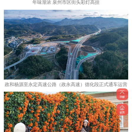
年味渐浓 泉州市区街头彩灯高挂
政和杨源至永定高速公路（政永高速）德化段正式通车运营