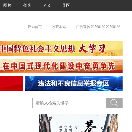
图片
创客
V R
县区
|
|
设为首页
收藏本站
广告宣传 22500139 22500136