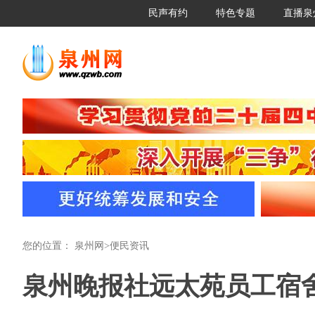
民声有约
特色专题
直播泉
您的位置：
泉州网
>
便民资讯
泉州晚报社远太苑员工宿