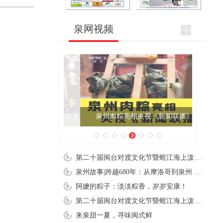
泉网视频
泉州肉粽亮相央视《新闻联播》
第二十届闽台对渡文化节暨蚶江海上泼水节在石狮蚶江启幕
泉州故事|跨越680年：从摩洛哥到泉州 丝路使者“中国行”
阿嬷的粽子：淡淡粽香，岁岁安康！
第二十届闽台对渡文化节暨蚶江海上泼水节在石狮蚶江开幕
来泉甜一夏，寻味闽式鲜