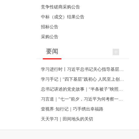
竞争性磋商采购公告
中标（成交）结果公告
招标公告
采购公告
要闻
学习进行时丨习近平总书记关心指导基层党建的故事
学习手记｜“四下基层”践初心 人民至上创伟业
总书记讲述的党史故事｜“半条被子”映照初心
习言道｜“七一”前夕，习近平为何考察一个村级党组织
壹视界·知行记｜巧手绣出幸福路
天天学习｜田间地头的关切