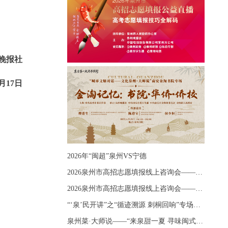
晚报社
1月17日
2026年“闽超”泉州VS宁德
2026泉州市高招志愿填报线上咨询会——《出分应急课堂：全流程拆解志愿填报》主题讲座
2026泉州市高招志愿填报线上咨询会——《志愿填报 答疑直播》主题讲座
“‘泉’民开讲”之“循迹溯源 刺桐回响”专场宣讲
泉州菜·大师说——“来泉甜一夏 寻味闽式鲜”上官品牌专场直播