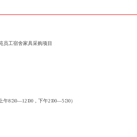
苑员工宿舍家具采购项目
8∶30—12∶00，下午2∶00—5∶30）