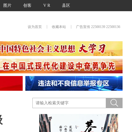
图片
创客
V R
县区
|
|
设为首页
收藏本站
广告宣传 22500139 22500136
级