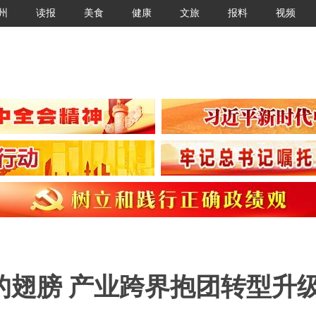
州
读报
美食
健康
文旅
报料
视频
的翅膀 产业跨界抱团转型升