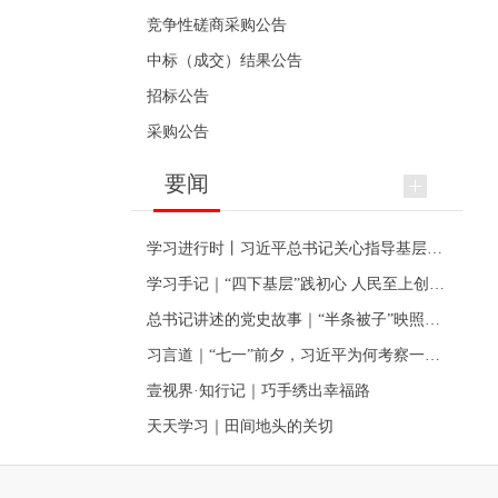
竞争性磋商采购公告
中标（成交）结果公告
招标公告
采购公告
要闻
学习进行时丨习近平总书记关心指导基层党建的故事
学习手记｜“四下基层”践初心 人民至上创伟业
总书记讲述的党史故事｜“半条被子”映照初心
习言道｜“七一”前夕，习近平为何考察一个村级党组织
壹视界·知行记｜巧手绣出幸福路
天天学习｜田间地头的关切