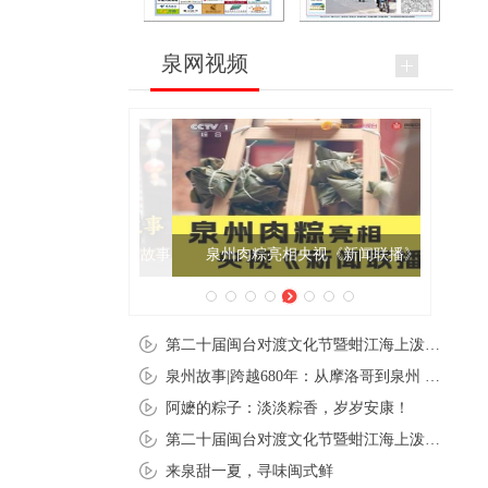
泉网视频
泉州肉粽亮相央视《新闻联播》
第二十届闽台对渡文化节暨蚶江海上泼水节在石狮蚶江启幕
泉州故事|跨越680年：从摩洛哥到泉州 丝路使者“中国行”
阿嬷的粽子：淡淡粽香，岁岁安康！
第二十届闽台对渡文化节暨蚶江海上泼水节在石狮蚶江开幕
来泉甜一夏，寻味闽式鲜