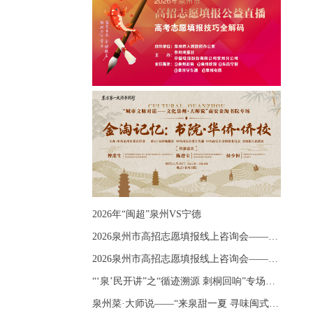
2026年“闽超”泉州VS宁德
2026泉州市高招志愿填报线上咨询会——《出分应急课堂：全流程拆解志愿填报》主题讲座
2026泉州市高招志愿填报线上咨询会——《志愿填报 答疑直播》主题讲座
“‘泉’民开讲”之“循迹溯源 刺桐回响”专场宣讲
泉州菜·大师说——“来泉甜一夏 寻味闽式鲜”上官品牌专场直播