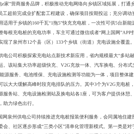
电e家”营商服务品牌，积极推动充电网络向乡镇区域拓展，打通
织员工超前完成业扩配套工程建设，确保项目按期投运；充分调动
适用于乡镇的160千瓦“1拖5”快充充电桩，一次性可供5台新能
每根充电桩的充电功率，车主可通过微信或者“网上国网”APP
，实现了泉州市12个县（区）133个乡镇（街道）充电设施全覆盖
供电公司积极探索充电站点新技术新应用，省内规模最大“多站融
运。该站集大功率超级快充、V2G充放一体、汽车换电、分布式
、能源服务、电池维保、充电设施检测等功能为一体，项目整体建
可以大大缓解高峰时段充电排队的压力。其中3个为V2G充电桩
源服务站、充电设施检测站及换电站各1座，可为客户提供休憩
，助力绿色出行。
，国网泉州供电公司持续推进充电桩报装便利服务，会同属地住建
委会、社区逐步形成“三类小区”清单化管理新模式。第一类是对