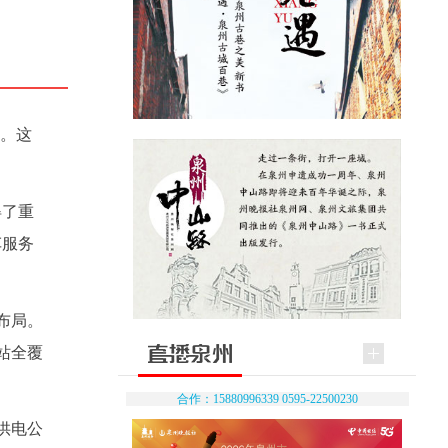
录。这
得了重
车服务
布局。
电站全覆
合作：15880996339 0595-22500230
供电公