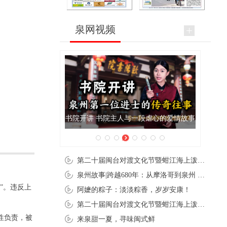
泉网视频
书院开讲 书院主人与一段虐心的爱情故事
第二十届闽台对渡文化节暨蚶江海上泼水节在石狮蚶江启幕
泉州故事|跨越680年：从摩洛哥到泉州 丝路使者“中国行”
”。违反上
阿嬷的粽子：淡淡粽香，岁岁安康！
第二十届闽台对渡文化节暨蚶江海上泼水节在石狮蚶江开幕
性负责，被
来泉甜一夏，寻味闽式鲜