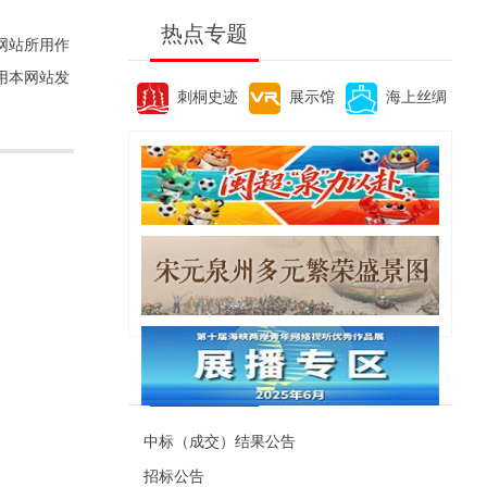
热点专题
网站所用作
用本网站发
刺桐史迹
展示馆
海上丝绸
便民资讯
中标（成交）结果公告
招标公告