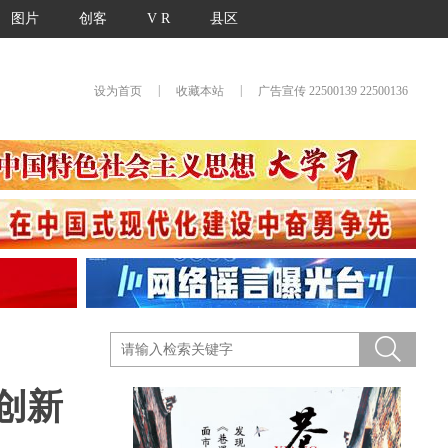
图片
创客
V R
县区
|
|
设为首页
收藏本站
广告宣传 22500139 22500136
再创新