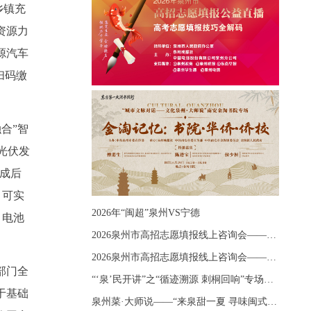
乡镇充
资源力
源汽车
扫码缴
。
合”智
光伏发
成后
，可实
2026年“闽超”泉州VS宁德
、电池
2026泉州市高招志愿填报线上咨询会——《出分应急课堂：全流程拆解志愿填报》主题讲座
2026泉州市高招志愿填报线上咨询会——《志愿填报 答疑直播》主题讲座
部门全
“‘泉’民开讲”之“循迹溯源 刺桐回响”专场宣讲
于基础
泉州菜·大师说——“来泉甜一夏 寻味闽式鲜”上官品牌专场直播