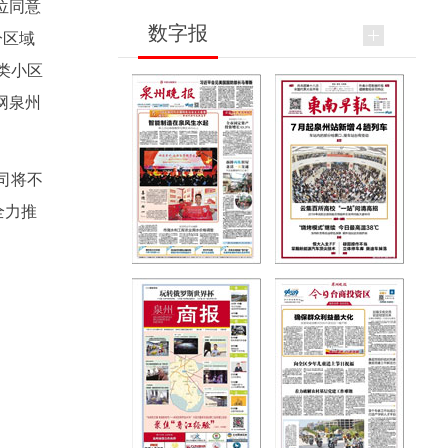
位同意
数字报
分区域
类小区
网泉州
司将不
全力推