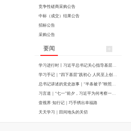
竞争性磋商采购公告
中标（成交）结果公告
招标公告
采购公告
要闻
学习进行时丨习近平总书记关心指导基层党建的故事
学习手记｜“四下基层”践初心 人民至上创伟业
总书记讲述的党史故事｜“半条被子”映照初心
习言道｜“七一”前夕，习近平为何考察一个村级党组织
壹视界·知行记｜巧手绣出幸福路
天天学习｜田间地头的关切