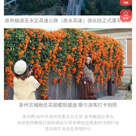
政和杨源至永定高速公路（政永高速）德化段正式通车运营
泉州古城炮仗花迎暖阳盛放 吸引游客打卡拍照
泉州网 由中共泉州市委主办主管 泉州晚报社承办
未经泉州晚报社授权擅自引用本网信息将面对法律行动
违法和不良信息举报中心