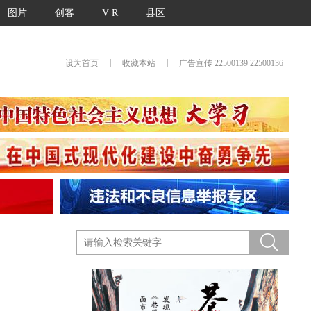
图片
创客
V R
县区
|
|
设为首页
收藏本站
广告宣传 22500139 22500136