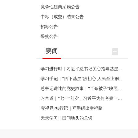
竞争性磋商采购公告
中标（成交）结果公告
招标公告
采购公告
要闻
学习进行时丨习近平总书记关心指导基层党建的故事
学习手记｜“四下基层”践初心 人民至上创伟业
总书记讲述的党史故事｜“半条被子”映照初心
习言道｜“七一”前夕，习近平为何考察一个村级党组织
壹视界·知行记｜巧手绣出幸福路
天天学习｜田间地头的关切