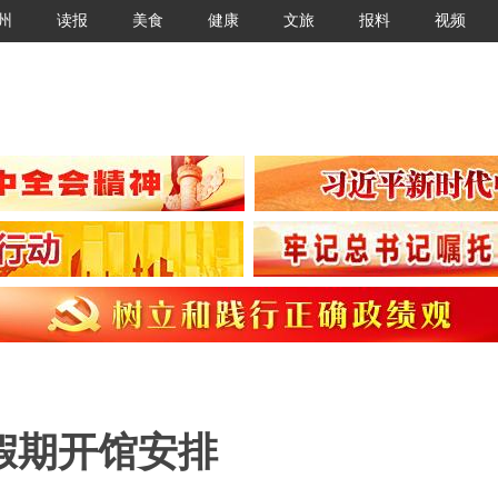
州
读报
美食
健康
文旅
报料
视频
旦假期开馆安排