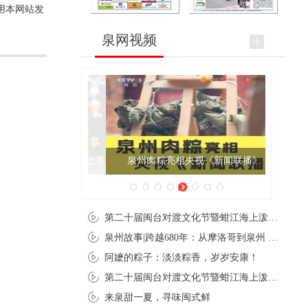
用本网站发
泉网视频
泉州肉粽亮相央视《新闻联播》
第二十届闽台对渡文化节暨蚶江海上泼水节在石狮蚶江启幕
泉州故事|跨越680年：从摩洛哥到泉州 丝路使者“中国行”
阿嬷的粽子：淡淡粽香，岁岁安康！
第二十届闽台对渡文化节暨蚶江海上泼水节在石狮蚶江开幕
来泉甜一夏，寻味闽式鲜