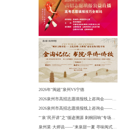
2026年“闽超”泉州VS宁德
2026泉州市高招志愿填报线上咨询会——《出分应急课堂：全流程拆解志愿填报》主题讲座
2026泉州市高招志愿填报线上咨询会——《志愿填报 答疑直播》主题讲座
“‘泉’民开讲”之“循迹溯源 刺桐回响”专场宣讲
泉州菜·大师说——“来泉甜一夏 寻味闽式鲜”上官品牌专场直播