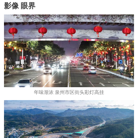
影像 眼界
年味渐浓 泉州市区街头彩灯高挂