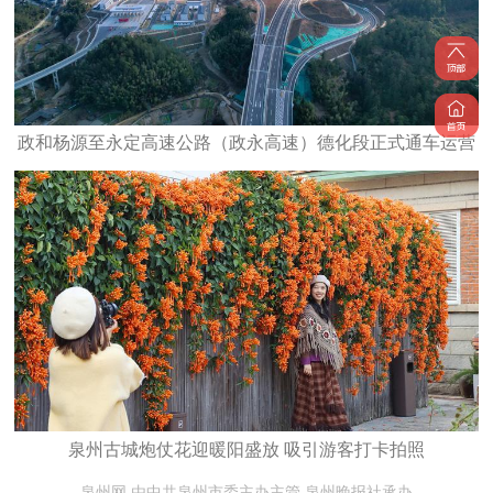
政和杨源至永定高速公路（政永高速）德化段正式通车运营
泉州古城炮仗花迎暖阳盛放 吸引游客打卡拍照
泉州网 由中共泉州市委主办主管 泉州晚报社承办