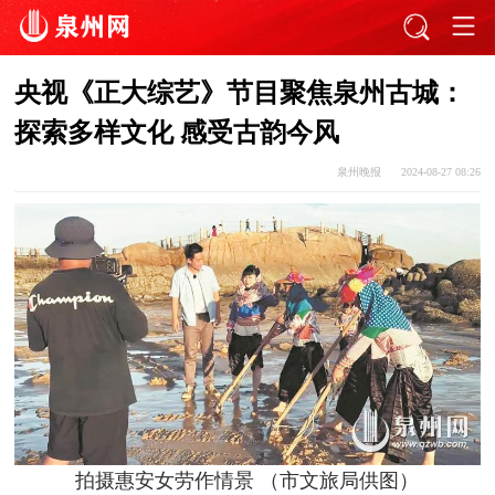
央视《正大综艺》节目聚焦泉州古城：
探索多样文化 感受古韵今风
泉州晚报
2024-08-27 08:26
拍摄惠安女劳作情景 （市文旅局供图）