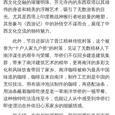
西文化交融的璀璨明珠。开元寺内的东西双塔以其雄
伟的身姿和精美的浮雕艺术，吸引了无数游客的目
光。尤其是西塔上印度教战神猴行者哈奴曼的雕塑，
其形象与《西游记》中的孙悟空不谋而合，展现了中
西文化交流的独特魅力。
此外，节目还探访了晋江梧林传统村落，这个被
誉为“十户人家九户侨”的村落，见证了无数梧林人下
南洋谋生的艰辛与荣耀。华侨们不仅回乡建造建筑集
群，带来了南洋建筑艺术的精华，更将南洋的多彩文
化和风味饮食带回了家乡。南洋咖啡被称为最具中国
味道的咖啡，咖啡豆来自南洋，制作工艺则是中国的
烹饪技法。用布袋冲泡法制作的咖啡，再搭配油条，
用油条蘸着咖啡吃便是老一辈南洋华侨的一顿早餐。
这种独特吃法流传至今，也能让人从中感受到华侨们
即使漂泊在外依旧心系家乡的细腻情感。