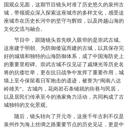
国观众见面，这期节目镜头对准了历史悠久的泉州古
城，带领观众深入探索这座城市的多样文化，感受这
座城市在历史长河中的坚守与辉煌，以及跨越山海的
文化交流与融合。
节目中，跟随镜头首先映入眼帘的是崇武古城。
这座建于明朝、为防御倭寇而建的古城，以其保存完
好的城墙和独特的山海防御体系，成了中国海防史上
的重要里程碑。崇武古城不仅见证了戚继光等历史名
将的抗倭壮举，更在抗日战争中发挥了重要作用，城
墙上至今保留着日军炮击的遗迹，被誉为“闽南八达
岭雄关”。古城内，花岗岩石条铺就的街巷与民居，
以及居民们传承至今的渔家角力活动，共同构成了古
城独特的文化景观。
随后，镜头转向了开元寺，这座千年古刹不仅是
泉州作为海上丝绸之路重要节点的历史见证，更是中