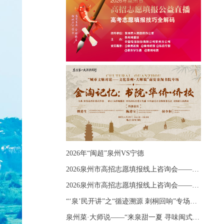
2026年“闽超”泉州VS宁德
2026泉州市高招志愿填报线上咨询会——《出分应急课堂：全流程拆解志愿填报》主题讲座
2026泉州市高招志愿填报线上咨询会——《志愿填报 答疑直播》主题讲座
“‘泉’民开讲”之“循迹溯源 刺桐回响”专场宣讲
泉州菜·大师说——“来泉甜一夏 寻味闽式鲜”上官品牌专场直播