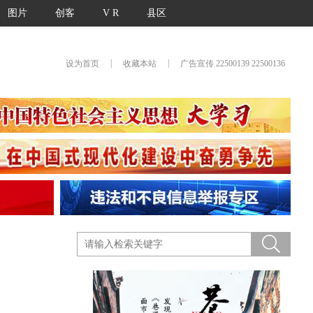
图片
创客
V R
县区
|
|
设为首页
收藏本站
广告宣传 22500139 22500136