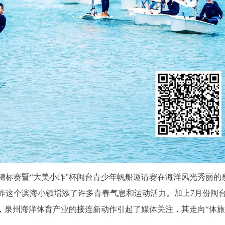
帆船锦标赛暨“大美小岞”杯闽台青少年帆船邀请赛在海洋风光秀丽的
岞这个滨海小镇增添了许多青春气息和运动活力。加上7月份闽
，泉州海洋体育产业的接连新动作引起了媒体关注，其走向“体