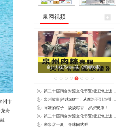
泉网视频
泉州肉粽亮相央视《新闻联播》
第二十届闽台对渡文化节暨蚶江海上泼水节在石狮蚶江启幕
泉州故事|跨越680年：从摩洛哥到泉州 丝路使者“中国行”
泉州市
阿嬷的粽子：淡淡粽香，岁岁安康！
台龙舟
第二十届闽台对渡文化节暨蚶江海上泼水节在石狮蚶江开幕
旅融
来泉甜一夏，寻味闽式鲜