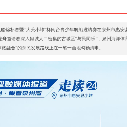
少年帆船锦标赛暨“大美小岞”杯闽台青少年帆船邀请赛在泉州市惠安
龙舟邀请赛深入鲤城人口密集的古城区“与民同乐”，泉州海洋体
体旅融合”的亲民发展路线正在一笔一画地勾勒清晰。