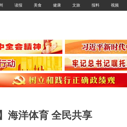
州
读报
美食
健康
文旅
报料
视频
】海洋体育 全民共享