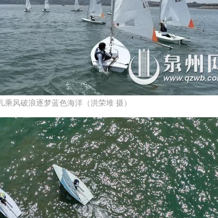
儿乘风破浪逐梦蓝色海洋（洪荣堆 摄）