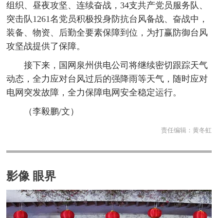
组织、昼夜攻坚、连续奋战，34支共产党员服务队、
突击队1261名党员积极投身防抗台风备战、奋战中，
装备、物资、后勤全要素保障到位，为打赢防御台风
攻坚战提供了保障。
接下来，国网泉州供电公司将继续密切跟踪天气
动态，全力应对台风过后的强降雨等天气，随时应对
电网突发故障，全力保障电网安全稳定运行。
（李毅鹏/文）
责任编辑：
黄冬虹
影像 眼界