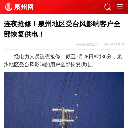
连夜抢修！泉州地区受台风影响客户全
部恢复供电！
国网泉州供电公司
2024-07-26 15:29
经电力人员连夜抢修，截至7月26日8时30分，泉
州地区受台风影响的用户全部恢复供电。