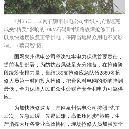
7月25日，国网石狮市供电公司组织人员迅速完
成受“格美”影响的10kV石码Ⅱ回线路故障抢修工作，
以最快速度恢复正常供电，保障当地民众用电不受影
响。（蔡灵智 摄）
国网泉州供电公司坚决扛牢电力保供首要责任，
提前谋划部署，为防抗台风做足充分准备，在抢修阶
段统筹安排力量，集结185支抢修应急队伍2880名抢
修人员第一时间投入抢修，把台风对电网的影响降到
最低，全力保障人民群众生命财产安全和电力可靠供
应。
为加快抢修速度，国网泉州供电公司按照“先主
后次、先急后缓、先易后难，高低压同步”策略，生
产指挥大厅各专业高效协同，现场抢修人员加强安全