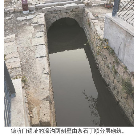
德济门遗址的濠沟两侧壁由条石丁顺分层砌筑。