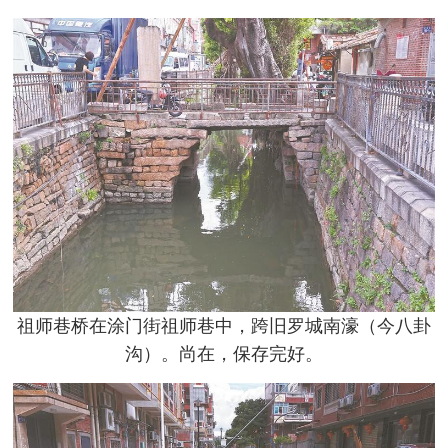
祖师巷桥在涂门街祖师巷中，跨旧罗城南濠（今八卦
沟）。尚在，保存完好。