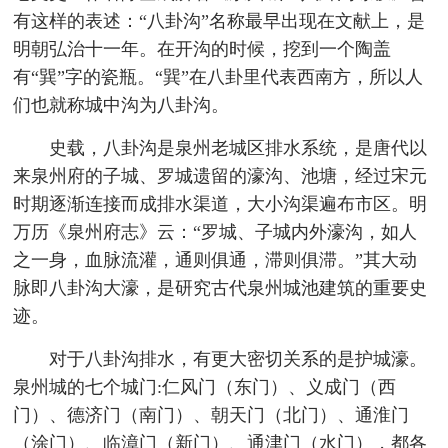
有这样的表述：“八卦沟”名称最早出现在文献上，是
明朝弘治十一年。在开沟的时候，挖到一个陶盖
有“巽”字的瓷瓶。“巽”在八卦里代表西南方，所以人
们也就称城中沟为八卦沟。
史载，八卦沟是泉州老城区排水系统，是唐代以
来泉州府的子城、罗城遗留的濠沟、池塘，经过宋元
时期逐渐连接而成排水渠道，大小沟渠遍布市区。明
万历《泉州府志》云：“罗城、子城内外濠沟，如人
之一身，血脉流灌，通则俱通，滞则俱滞。”其大动
脉即八卦沟大濠，是研究古代泉州城池建筑的重要史
迹。
对于八卦沟排水，有更大密切关系的是护城濠。
泉州城的七个城门:仁风门（东门）、义成门（西
门）、德济门（南门）、朝天门（北门）、通淮门
（涂门）、临漳门（新门）、通津门（水门），都各