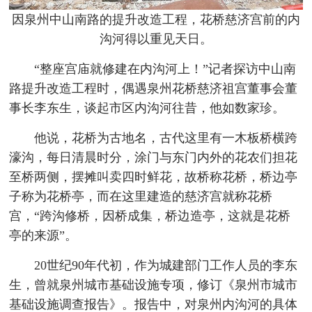
因泉州中山南路的提升改造工程，花桥慈济宫前的内
沟河得以重见天日。
“整座宫庙就修建在内沟河上！”记者探访中山南
路提升改造工程时，偶遇泉州花桥慈济祖宫董事会董
事长李东生，谈起市区内沟河往昔，他如数家珍。
他说，花桥为古地名，古代这里有一木板桥横跨
濠沟，每日清晨时分，涂门与东门内外的花农们担花
至桥两侧，摆摊叫卖四时鲜花，故桥称花桥，桥边亭
子称为花桥亭，而在这里建造的慈济宫就称花桥
宫，“跨沟修桥，因桥成集，桥边造亭，这就是花桥
亭的来源”。
20世纪90年代初，作为城建部门工作人员的李东
生，曾就泉州城市基础设施专项，修订《泉州市城市
基础设施调查报告》。报告中，对泉州内沟河的具体