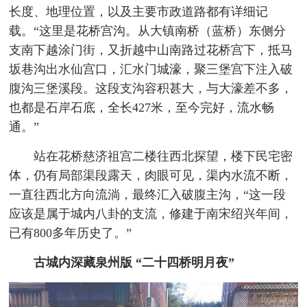
长度、地理位置，以及主要市政道路都有详细记
载。“这里是花桥宫沟。从大镇南桥（蓝桥）东侧分
支南下越涂门街，又折越中山南路过花桥宫下，抵马
坂巷沟出水仙宫口，汇水门城濠，聚三堡宫下注入破
腹沟三堡溪段。这段支沟容积甚大，与大濠差不多，
也都是石岸石底，全长427米，至今完好，流水畅
通。”
站在花桥慈济祖宫二楼往西北探望，楼下民宅密
体，仍有局部渠段露天，肉眼可见，渠内水流不断，
一直往西北方向流淌，最终汇入破腹主沟，“这一段
应该是属于城内八卦的支流，修建于南宋绍兴年间，
已有800多年历史了。”
古城内深藏泉州版 “二十四桥明月夜”