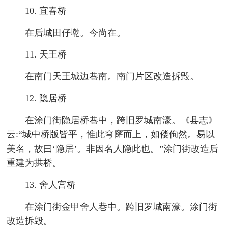
10. 宜春桥
在后城田仔墘。今尚在。
11. 天王桥
在南门天王城边巷南。南门片区改造拆毁。
12. 隐居桥
在涂门街隐居桥巷中，跨旧罗城南濠。《县志》
云:“城中桥版皆平，惟此穹窿而上，如偻佝然。易以
美名，故曰‘隐居’。非因名人隐此也。”涂门街改造后
重建为拱桥。
13. 舍人宫桥
在涂门街金甲舍人巷中。跨旧罗城南濠。涂门街
改造拆毁。