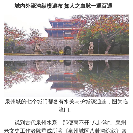
城内外濠沟纵横遍布 如人之血脉一通百通
泉州城的七个城门都各有水关与护城濠通连，图为临
漳门。
说到古代泉州水系，那便离不开“八卦沟”。泉州
老文史工作者陈垂成所著《泉州城区八卦沟综叙》曾