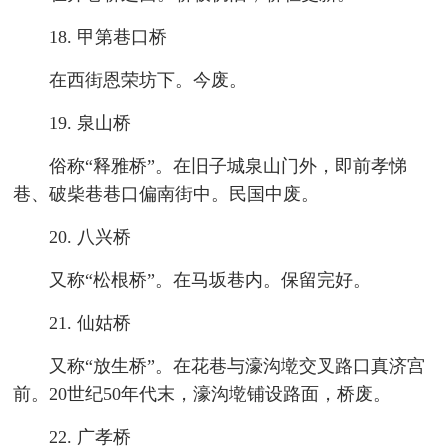
18. 甲第巷口桥
在西街恩荣坊下。今废。
19. 泉山桥
俗称“释雅桥”。在旧子城泉山门外，即前孝悌
巷、破柴巷巷口偏南街中。民国中废。
20. 八兴桥
又称“松根桥”。在马坂巷内。保留完好。
21. 仙姑桥
又称“放生桥”。在花巷与濠沟墘交叉路口真济宫
前。20世纪50年代末，濠沟墘铺设路面，桥废。
22. 广孝桥