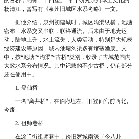
的古桥，约有二十四座。”常年研究泉州本土文化的
杨清江，曾写有《泉州旧城区水系考略》一文。
据他介绍，泉州初建城时，城区沟渠纵横，池塘
密布，水系交叉串联，联络通流。后来由于地壳运
动，陆地上升，水土流失，人类活动，特别是大规模
经济建设等原因，城内池塘沟渠多有堵塞湮废。文
中，按“池塘”“沟渠”“古桥”类别，收录了古城范围内
大致水系分布情况。其中记载的不少古桥，仍有部分
还在使用中。
1. 登仙桥
一名“离井桥”，在伯府埕左、旧登仙宫前西北。
今废。
2. 祖师巷桥
在涂门街祖师巷中，跨旧罗城南濠（今八卦