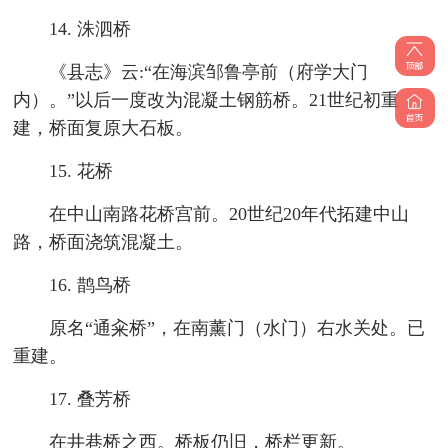
14. 洙泗桥
《县志》云:“在海滨邹鲁亭前（府学大门
内）。”以后一度改为混凝土钢筋桥。21世纪初重
建，桥面复原大石板。
15. 花桥
在中山南路花桥宫前。20世纪20年代拓建中山
路，桥面浇筑混凝土。
16. 鹊鸟桥
原名“通籴桥”，在南薰门（水门）右水关处。已
重建。
17. 叠芳桥
在井巷桥之西。桥板仍旧，桥栏更新。