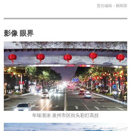
责任编辑：
赖闽荣
影像 眼界
年味渐浓 泉州市区街头彩灯高挂