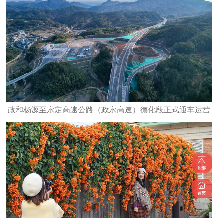
政和杨源至永定高速公路（政永高速）德化段正式通车运营