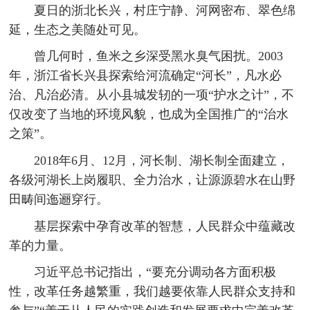
夏日的浙北长兴，村庄宁静、河网密布、翠色绵
延，生态之美随处可见。
曾几何时，鱼米之乡深受黑水臭气困扰。2003
年，浙江省长兴县探索给河流确定“河长”，凡水必
治、凡治必清。从小县城发轫的一项“护水之计”，不
仅改变了当地的环境风貌，也成为全国推广的“治水
之策”。
2018年6月、12月，河长制、湖长制全面建立，
各级河湖长上岗履职、全力治水，让源源碧水在山野
田畴间迤逦穿行。
基层探索中孕育改革的智慧，人民群众中蕴藏改
革的力量。
习近平总书记指出，“要充分调动各方面积极
性，改革任务越繁重，我们越要依靠人民群众支持和