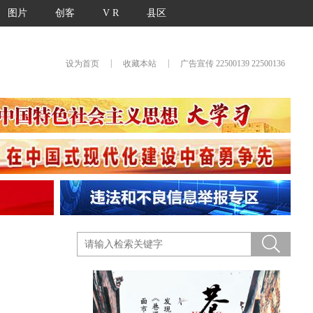
图片
创客
V R
县区
|
|
设为首页
收藏本站
广告宣传 22500139 22500136