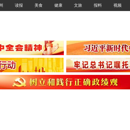
州
读报
美食
健康
文旅
报料
视频