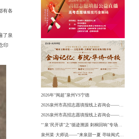
都有各
遍了泉
念印
2026年“闽超”泉州VS宁德
2026泉州市高招志愿填报线上咨询会——《出分应急课堂：全流程拆解志愿填报》主题讲座
2026泉州市高招志愿填报线上咨询会——《志愿填报 答疑直播》主题讲座
“‘泉’民开讲”之“循迹溯源 刺桐回响”专场宣讲
泉州菜·大师说——“来泉甜一夏 寻味闽式鲜”上官品牌专场直播