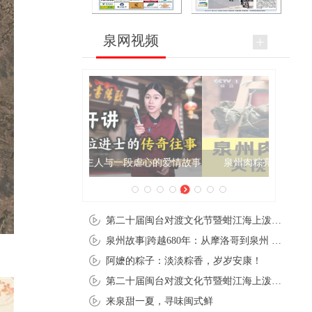
泉网视频
泉州肉粽亮相央视《新闻联播》
第二十届闽台对渡文化节暨蚶江海上泼水节在石狮蚶江启幕
泉州故事|跨越680年：从摩洛哥到泉州 丝路使者“中国行”
阿嬷的粽子：淡淡粽香，岁岁安康！
第二十届闽台对渡文化节暨蚶江海上泼水节在石狮蚶江开幕
来泉甜一夏，寻味闽式鲜