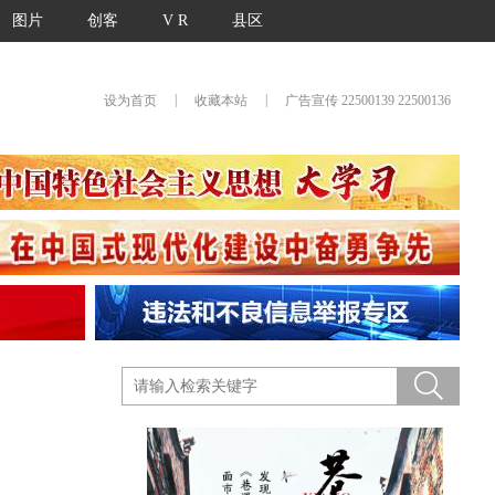
图片
创客
V R
县区
|
|
设为首页
收藏本站
广告宣传 22500139 22500136