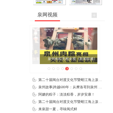
泉网视频
泉州肉粽亮相央视《新闻联播》
第二十届闽台对渡文化节暨蚶江海上泼水节在石狮蚶江启幕
泉州故事|跨越680年：从摩洛哥到泉州 丝路使者“中国行”
阿嬷的粽子：淡淡粽香，岁岁安康！
第二十届闽台对渡文化节暨蚶江海上泼水节在石狮蚶江开幕
来泉甜一夏，寻味闽式鲜