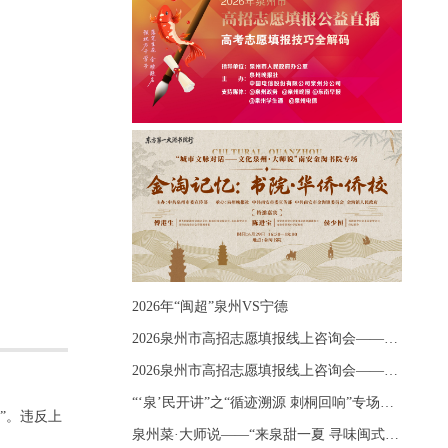
2026年“闽超”泉州VS宁德
2026泉州市高招志愿填报线上咨询会——《出分应急课堂：全流程拆解志愿填报》主题讲座
2026泉州市高招志愿填报线上咨询会——《志愿填报 答疑直播》主题讲座
“‘泉’民开讲”之“循迹溯源 刺桐回响”专场宣讲
”。违反上
泉州菜·大师说——“来泉甜一夏 寻味闽式鲜”上官品牌专场直播