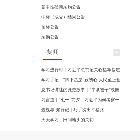
竞争性磋商采购公告
中标（成交）结果公告
招标公告
采购公告
要闻
学习进行时丨习近平总书记关心指导基层党建的故事
学习手记｜“四下基层”践初心 人民至上创伟业
总书记讲述的党史故事｜“半条被子”映照初心
习言道｜“七一”前夕，习近平为何考察一个村级党组织
壹视界·知行记｜巧手绣出幸福路
天天学习｜田间地头的关切