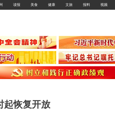
州
读报
美食
健康
文旅
报料
视频
3时起恢复开放