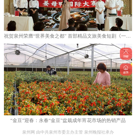
祝贺泉州荣膺“世界美食之都” 首部精品文旅美食短剧《一碗泉州之姜母鸭》6日上线
“金豆”迎春：永春“金豆”盆栽成年宵花市场的热销产品
泉州网 由中共泉州市委主办主管 泉州晚报社承办