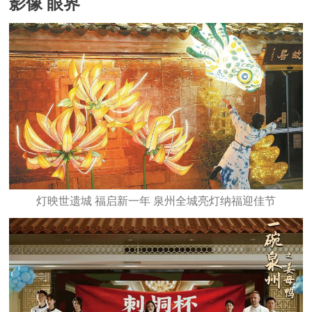
影像 眼界
灯映世遗城 福启新一年 泉州全城亮灯纳福迎佳节