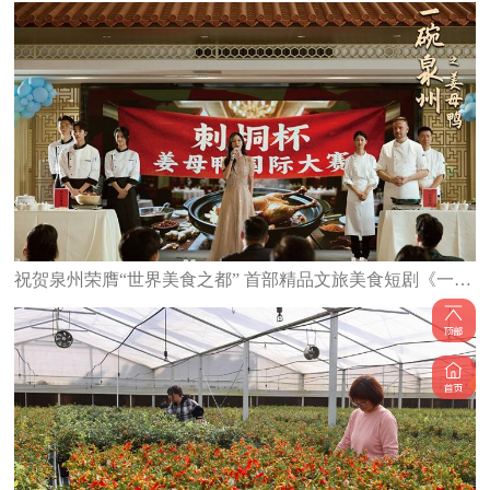
祝贺泉州荣膺“世界美食之都” 首部精品文旅美食短剧《一碗泉州之姜母鸭》6日上线