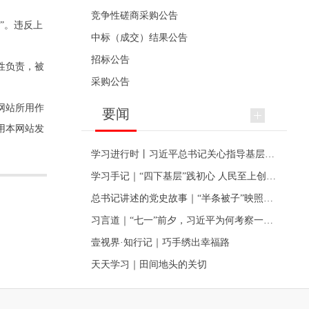
竞争性磋商采购公告
”。违反上
中标（成交）结果公告
招标公告
性负责，被
采购公告
网站所用作
要闻
用本网站发
学习进行时丨习近平总书记关心指导基层党建的故事
学习手记｜“四下基层”践初心 人民至上创伟业
总书记讲述的党史故事｜“半条被子”映照初心
习言道｜“七一”前夕，习近平为何考察一个村级党组织
壹视界·知行记｜巧手绣出幸福路
天天学习｜田间地头的关切