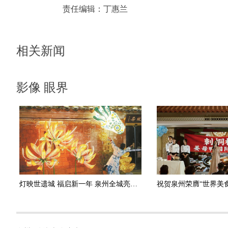
责任编辑：
丁惠兰
相关新闻
影像 眼界
灯映世遗城 福启新一年 泉州全城亮灯纳福迎佳节