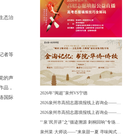
生态治
辑记者等
党的声
作品，
2026年“闽超”泉州VS宁德
络国际
2026泉州市高招志愿填报线上咨询会——《出分应急课堂：全流程拆解志愿填报》主题讲座
2026泉州市高招志愿填报线上咨询会——《志愿填报 答疑直播》主题讲座
“‘泉’民开讲”之“循迹溯源 刺桐回响”专场宣讲
泉州菜·大师说——“来泉甜一夏 寻味闽式鲜”上官品牌专场直播