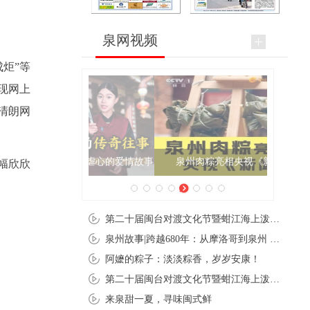
泉网视频
炬”等
现网上
清朗网
泉州肉粽亮相央视《新闻联播》
幅欣欣
第二十届闽台对渡文化节暨蚶江海上泼水节在石狮蚶江启幕
泉州故事|跨越680年：从摩洛哥到泉州 丝路使者“中国行”
阿嬷的粽子：淡淡粽香，岁岁安康！
第二十届闽台对渡文化节暨蚶江海上泼水节在石狮蚶江开幕
来泉甜一夏，寻味闽式鲜