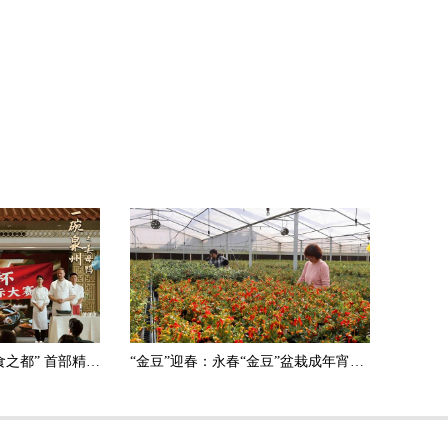
祝贺泉州荣膺“世界美食之都” 首部精品文旅美食短剧《一碗泉州之姜母鸭》6日上线
“金豆”迎春：永春“金豆”盆栽成年宵花市场的热销产品