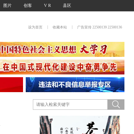
图片
创客
V R
县区
|
|
设为首页
收藏本站
广告宣传 22500139 22500136