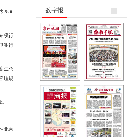
数字报
2890
专项行
犯罪行
容生态
管理规
变。
在北京