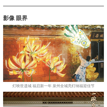
影像 眼界
灯映世遗城 福启新一年 泉州全城亮灯纳福迎佳节