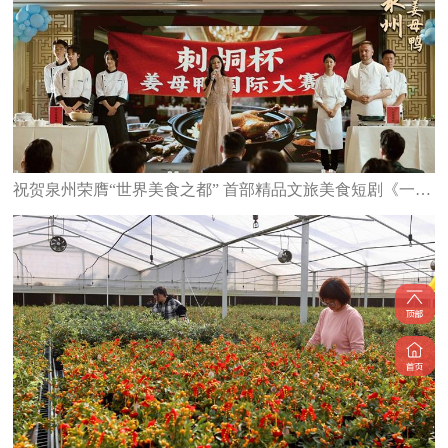
祝贺泉州荣膺“世界美食之都” 首部精品文旅美食短剧《一碗泉州之姜母鸭》6日上线