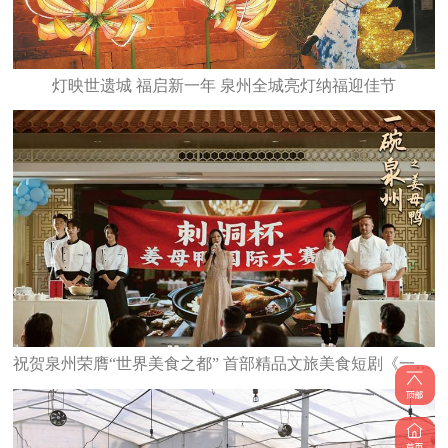
灯映世遗城 福启新一年 泉州全城亮灯纳福迎佳节
祝贺泉州荣膺“世界美食之都” 首部精品文旅美食短剧《一碗泉州之姜母鸭》6日上线