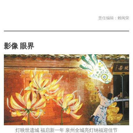
责任编辑：
赖闽荣
影像 眼界
灯映世遗城 福启新一年 泉州全城亮灯纳福迎佳节