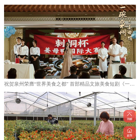
祝贺泉州荣膺“世界美食之都” 首部精品文旅美食短剧《一碗泉州之姜母鸭》6日上线