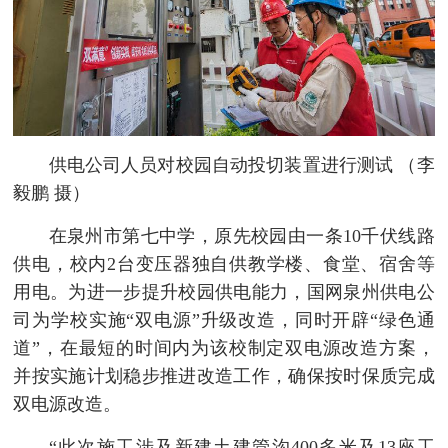
供电公司人员对校园自动投切装置进行测试 （李
毅鹏 摄）
在泉州市第七中学，原先校园由一条10千伏线路
供电，校内2台变压器独自供教学楼、食堂、宿舍等
用电。为进一步提升校园供电能力，国网泉州供电公
司为学校实施“双电源”升级改造，同时开辟“绿色通
道”，在最短的时间内为该校制定双电源改造方案，
并按实施计划稳步推进改造工作，确保按时保质完成
双电源改造。
“此次施工涉及新建土建管沟400多米及13座工