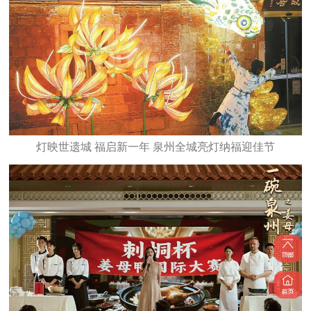
灯映世遗城 福启新一年 泉州全城亮灯纳福迎佳节