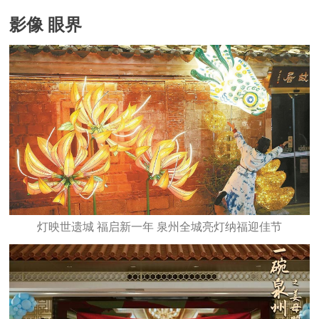
影像 眼界
灯映世遗城 福启新一年 泉州全城亮灯纳福迎佳节