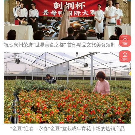
祝贺泉州荣膺“世界美食之都” 首部精品文旅美食短剧《一碗泉州之姜母鸭》6日上线
“金豆”迎春：永春“金豆”盆栽成年宵花市场的热销产品