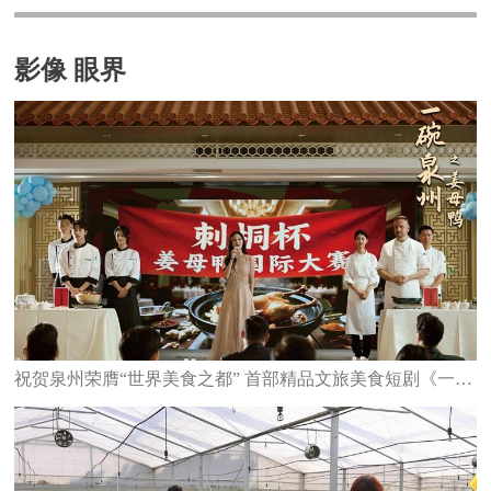
影像 眼界
祝贺泉州荣膺“世界美食之都” 首部精品文旅美食短剧《一碗泉州之姜母鸭》6日上线