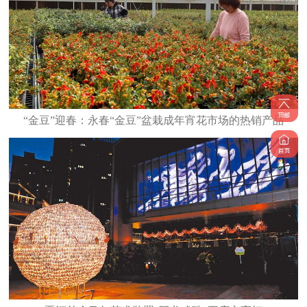
“金豆”迎春：永春“金豆”盆栽成年宵花市场的热销产品