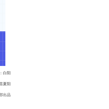
：白阳
苗夏阳
部出品