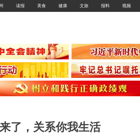
州
读报
美食
健康
文旅
报料
视频
规来了，关系你我生活