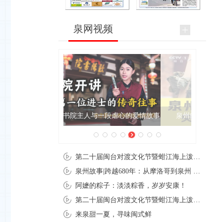
泉网视频
泉州肉粽亮相央视《新闻联播》
第二十届闽台对渡文化节暨蚶江海上泼水节在石狮蚶江启幕
泉州故事|跨越680年：从摩洛哥到泉州 丝路使者“中国行”
阿嬷的粽子：淡淡粽香，岁岁安康！
第二十届闽台对渡文化节暨蚶江海上泼水节在石狮蚶江开幕
来泉甜一夏，寻味闽式鲜