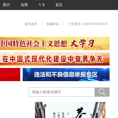
图片
创客
V R
县区
|
|
设为首页
收藏本站
广告宣传 22500139 22500136