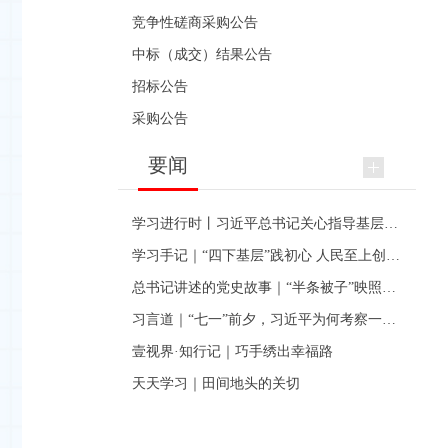
竞争性磋商采购公告
中标（成交）结果公告
招标公告
采购公告
要闻
学习进行时丨习近平总书记关心指导基层党建的故事
学习手记｜“四下基层”践初心 人民至上创伟业
总书记讲述的党史故事｜“半条被子”映照初心
习言道｜“七一”前夕，习近平为何考察一个村级党组织
壹视界·知行记｜巧手绣出幸福路
天天学习｜田间地头的关切