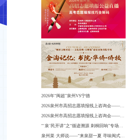
2026年“闽超”泉州VS宁德
2026泉州市高招志愿填报线上咨询会——《出分应急课堂：全流程拆解志愿填报》主题讲座
2026泉州市高招志愿填报线上咨询会——《志愿填报 答疑直播》主题讲座
“‘泉’民开讲”之“循迹溯源 刺桐回响”专场宣讲
泉州菜·大师说——“来泉甜一夏 寻味闽式鲜”上官品牌专场直播