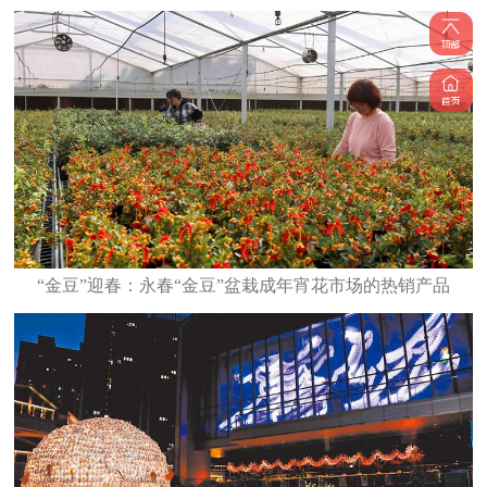
“金豆”迎春：永春“金豆”盆栽成年宵花市场的热销产品