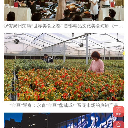
祝贺泉州荣膺“世界美食之都” 首部精品文旅美食短剧《一碗泉州之姜母鸭》6日上线
“金豆”迎春：永春“金豆”盆栽成年宵花市场的热销产品