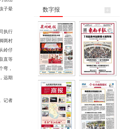
数字报
孩子晕
司执行
脚两村
从岭仔
取直等
个弯，
，远期
。记者