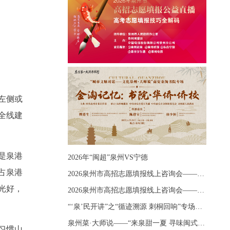
左侧或
全线建
是泉港
2026年“闽超”泉州VS宁德
占泉港
2026泉州市高招志愿填报线上咨询会——《出分应急课堂：全流程拆解志愿填报》主题讲座
光好，
2026泉州市高招志愿填报线上咨询会——《志愿填报 答疑直播》主题讲座
“‘泉’民开讲”之“循迹溯源 刺桐回响”专场宣讲
泉州菜·大师说——“来泉甜一夏 寻味闽式鲜”上官品牌专场直播
习惯山