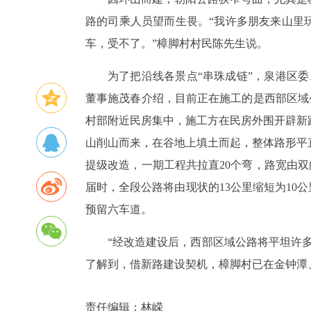
路的司乘人员望而生畏。“我许多朋友来山里
车，受不了。”樟脚村村民陈先生说。
为了把沿线各景点“串珠成链”，泉港区
董事施茂春介绍，目前正在施工的是西部区域公
村部附近民房集中，施工方在民房外围开辟新
山削山而来，在谷地上填土而起，整体路形平
提级改造，一期工程共拉直20个弯，路宽由双
届时，全段公路将由现状的13公里缩短为10
预留六车道。
“经改造建设后，西部区域公路将平坦许
了解到，借新路建设契机，樟脚村已在金钟潭
责任编辑：
林嵘