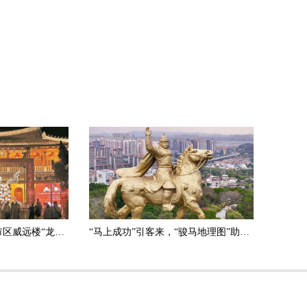
2026年泉州灯会启动 市区威远楼“龙马精神”创意花灯点亮
“马上成功”引客来，“骏马地理图”助您——刺桐寻马