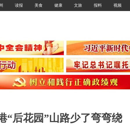
州
读报
美食
健康
文旅
报料
视频
港“后花园”山路少了弯弯绕