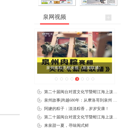
泉网视频
泉州肉粽亮相央视《新闻联播》
第二十届闽台对渡文化节暨蚶江海上泼水节在石狮蚶江启幕
泉州故事|跨越680年：从摩洛哥到泉州 丝路使者“中国行”
阿嬷的粽子：淡淡粽香，岁岁安康！
第二十届闽台对渡文化节暨蚶江海上泼水节在石狮蚶江开幕
来泉甜一夏，寻味闽式鲜