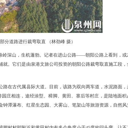
部分道路进行裁弯取直 （林劲峰 摄）
涂岭深山，生机蓬勃。记者在进山公路——朝阳公路上看到，或
铺就。它们是由泉港文旅公司投资的朝阳公路裁弯取直施工段，
公路在古代属县际大道。目前，该路为双向两车道，水泥路面，
仙游园庄相连，途经涂型、樟脚、黄田、寨后等村庄，是陆地面积
金钟潭瀑布、红星生态园、大雾山、笔架山等旅游资源，自然风
樟脚村村部附近和黄田村内有多个角度小于45度的回头弯，让不