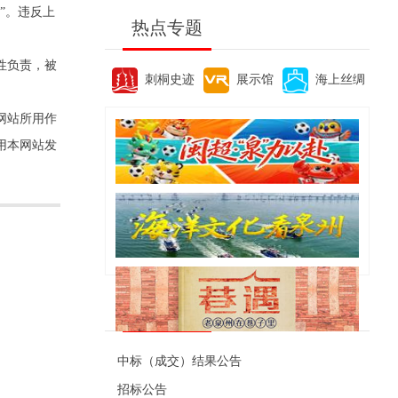
”。违反上
热点专题
性负责，被
刺桐史迹
展示馆
海上丝绸
网站所用作
用本网站发
便民资讯
中标（成交）结果公告
招标公告