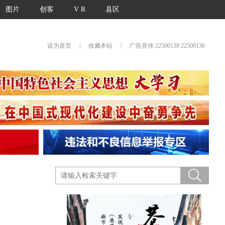
图片
创客
V R
县区
|
|
设为首页
收藏本站
广告宣传 22500139 22500136