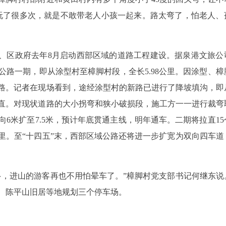
玩了很多次，就是不敢带老人小孩一起来。路太弯了，怕老人、
委、区政府去年8月启动西部区域的道路工程建设。据泉港文旅公
路一期，即从涂型村至樟脚村段，全长5.98公里。因涂型、樟
路。记者在现场看到，途经涂型村的新路已进行了降坡填沟，即
直。对现状道路的大小拐弯和狭小破损段，施工方一一进行裁弯
向6米扩至7.5米，预计年底贯通主线，明年通车。二期将拉直15
公里。至“十四五”末，西部区域公路还将进一步扩宽为双向四车道
多，进山的游客再也不用怕晕车了。”樟脚村党支部书记何继东说
、陈平山旧居等地规划三个停车场。