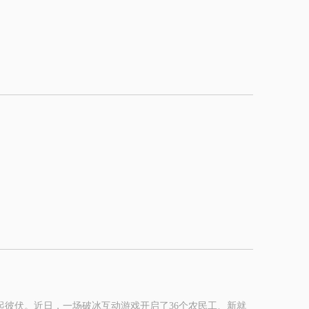
起彼伏。近日，一场破冰互动游戏开启了36个农民工、新就