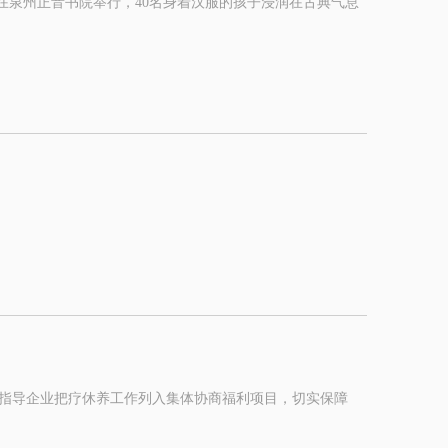
在泉州正音书院举行，40名身着汉服的孩子浸润在古典气息
并指导企业把疗休养工作列入集体协商福利项目，切实保障