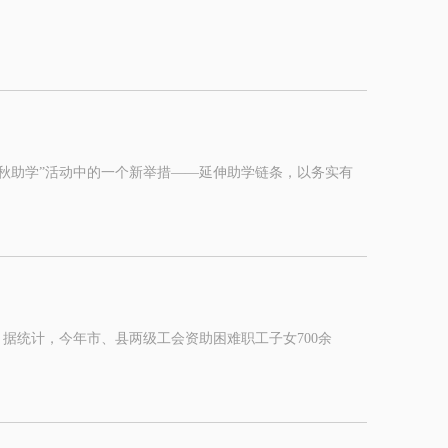
金秋助学”活动中的一个新举措——延伸助学链条，以务实有
据统计，今年市、县两级工会资助困难职工子女700余