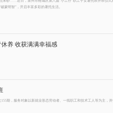
点朱砂……近日，泉州市鲤城区第六届“小工仔”职工子女暑托班开班仪式
“破蒙明智”，开启丰富多彩的暑托生活。
休养 收获满满幸福感
班
班次155期，服务对象以新就业形态劳动者、一线职工和技术工人等为主，