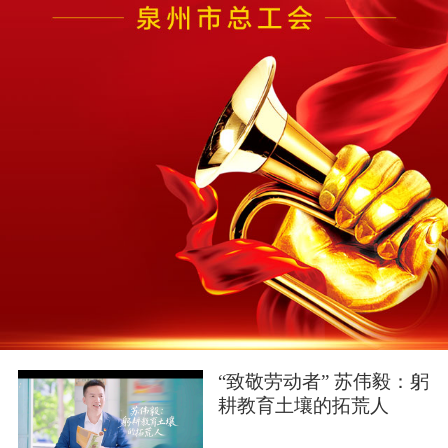
“致敬劳动者” 苏伟毅：躬
耕教育土壤的拓荒人