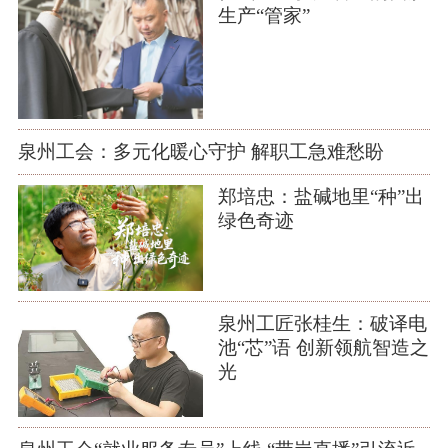
生产“管家”
泉州工会：多元化暖心守护 解职工急难愁盼
郑培忠：盐碱地里“种”出
绿色奇迹
泉州工匠张桂生：破译电
池“芯”语 创新领航智造之
光