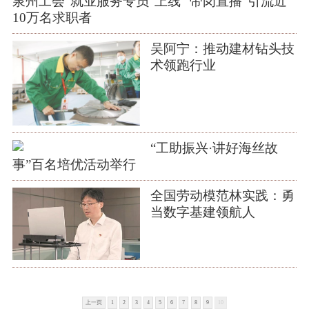
泉州工会“就业服务专员”上线 ‌“带岗直播”引流近
10万名求职者
吴阿宁：推动建材钻头技
术领跑行业
“工助振兴·讲好海丝故
事”百名培优活动举行
全国劳动模范林实践：勇
当数字基建领航人
上一页
1
2
3
4
5
6
7
8
9
10