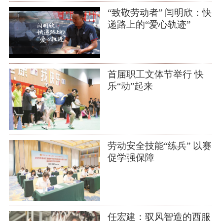
“致敬劳动者” 闫明欣：快
递路上的“爱心轨迹”
首届职工文体节举行 快
乐“动”起来
劳动安全技能“练兵” 以赛
促学强保障
任宏建：驭风智造的西服