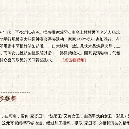
于何年代，至今难以确考。据泉州鲤城区江南乡上村村民间老艺人杨式
地举行规模浩大的迎神赛会游乡活动，家家户户“妆人”参加游行。有
即用家中两根竹竿架起唯一一口大铁锅，放进几块木柴烧起火鼎，二
，而叫女儿挑起柴担跟随其后，一路添柴续火。因其表演独特，气氛
群众喜闻乐见的民间舞蹈形式。
......[点击看视频]
，在闽南，俗称“家婆丑”、“媒婆丑”又称女丑，由高甲戏的女丑（彩旦
，这元宵就闹得不够地道。经过加工排练，吸取“家丑婆”扮相和演技的精