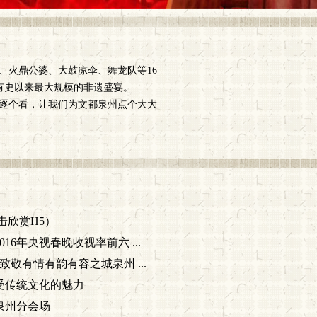
、火鼎公婆、大鼓凉伞、舞龙队等16
有史以来最大规模的非遗盛宴。
逐个看，让我们为文都泉州点个大大
击欣赏H5）
16年央视春晚收视率前六 ...
致敬有情有韵有容之城泉州 ...
受传统文化的魅力
泉州分会场