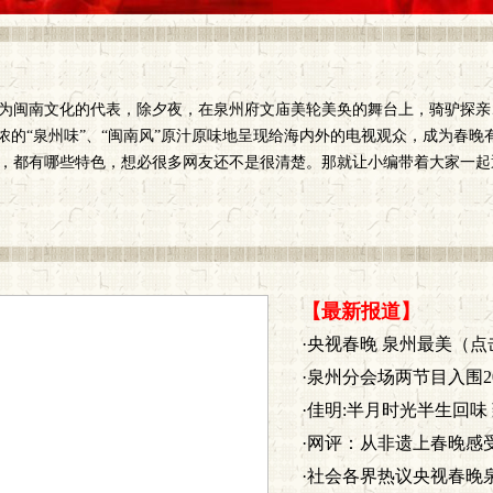
作为闽南文化的代表，除夕夜，在泉州府文庙美轮美奂的舞台上，骑驴探亲
浓的“泉州味”、“闽南风”原汁原味地呈现给海内外的电视观众，成为春晚
，都有哪些特色，想必很多网友还不是很清楚。那就让小编带着大家一起
【最新报道】
·央视春晚 泉州最美（点
·泉州分会场两节目入围20
·佳明:半月时光半生回味 
·网评：从非遗上春晚感
·社会各界热议央视春晚