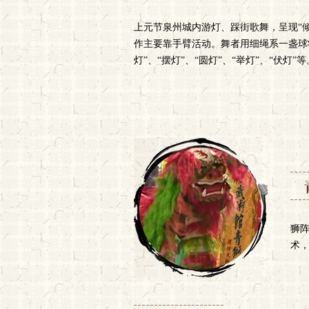
上元节泉州城内游灯、踩街歌舞，呈现“
作主要靠手臂活动。舞者用细绳系一盏球
灯”、“摆灯”、“圆灯”、“举灯”、“伏灯”等
狮
术