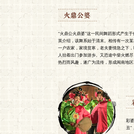
“火鼎公火鼎婆”这一民间舞蹈形式产生
英介绍，该舞系始于清末。相传有一次某
一户农家，家境贫寒，老夫妻情急之下，
人抬着出门参加游乡。又恐途中柴火燃尽
热烈而风趣，遂广为流传，形成闽南地区
彩婆
丑”