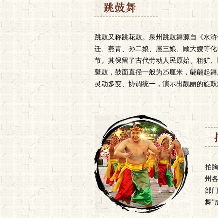
跳鼓又称跳花鼓。泉州跳鼓舞源自《水浒
迁、燕青、孙二娘、扈三娘、顾大嫂等化
节。其保留了古代劳动人民原始、粗犷、
鼙鼓，鼓面直径一般为25厘米，翩翩起
灵动多变、协调统一，演示出靓丽的旋鼓
拍
州
部
舞