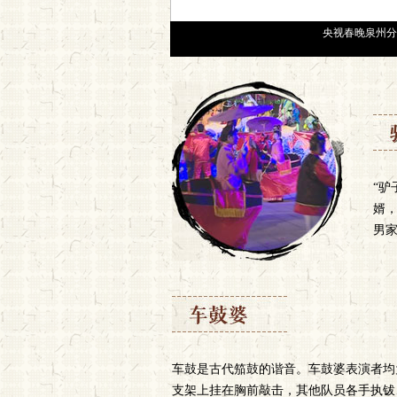
“
婿
男
车鼓是古代笳鼓的谐音。车鼓婆表演者均
支架上挂在胸前敲击，其他队员各手执钹