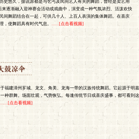
历史悠久，据说原都是与乞丐及民间艺人有关的舞蹈，曾经是卖艺用
。后来逐渐融入迎神赛会活动或戏曲中，演变成一种气氛浓烈、活泼欢快
民间舞蹈结合在一起，可供几十人、上百人表演的集体舞蹈。在喜庆
理，使舞蹈具有时代气息。
......[点击看视频]
传于福建漳州芗城、龙文、角美、龙海一带的汉族传统舞蹈。它起源于明
的一种群舞。场面壮观，气势恢弘。每逢传统节日或喜庆盛事，都可看到
。
......[点击看视频]