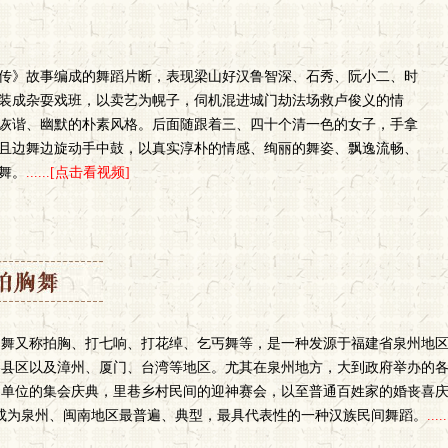
传》故事编成的舞蹈片断，表现梁山好汉鲁智深、石秀、阮小二、时
装成杂耍戏班，以卖艺为幌子，伺机混进城门劫法场救卢俊义的情
诙谐、幽默的朴素风格。后面随跟着三、四十个清一色的女子，手拿
舞且边舞边旋动手中鼓，以真实淳朴的情感、绚丽的舞姿、飘逸流畅、
舞。
......[点击看视频]
胸舞又称拍胸、打七响、打花绰、乞丐舞等，是一种发源于福建省泉州地
各县区以及漳州、厦门、台湾等地区。尤其在泉州地方，大到政府举办的
门单位的集会庆典，里巷乡村民间的迎神赛会，以至普通百姓家的婚丧喜庆，
”成为泉州、闽南地区最普遍、典型，最具代表性的一种汉族民间舞蹈。
..