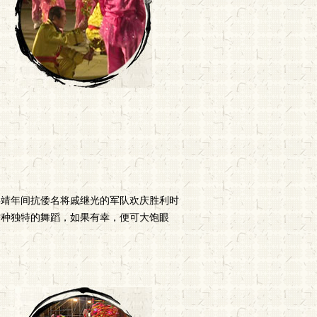
嘉靖年间抗倭名将戚继光的军队欢庆胜利时
这种独特的舞蹈，如果有幸，便可大饱眼