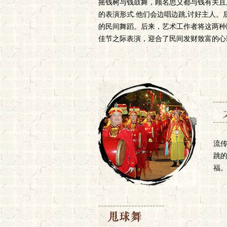
摇钱树与钱鼓舞，顾名思义都与钱有关且
的表演形式.他们会边唱边跳,讨好主人
的民间舞蹈。后来，艺术工作者将这两种
佳节之际表演，迎合了民间发财致富的心
流
跳
福