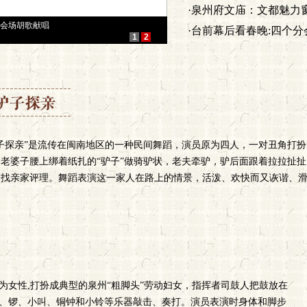
·泉州府文庙：文都魅力窗
·台前幕后看春晚:四个分
驴子探亲”是流传在闽南地区的一种民间舞蹈，演员原为四人，一对丑角打
，老婆子腰上绑着纸扎的“驴子”做骑驴状，老夫牵驴，驴后面跟着拉拉扯
家找亲家评理。舞蹈表演这一家人在路上的情景，活泼、欢快而又诙谐、
为女性,打扮成典型的泉州“粗脚头”劳动妇女，指挥者司鼓人把鼓放在
、锣、小叫、铜钟和小铃等乐器敲击、奏打。演员表演时身体和脚步