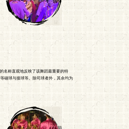
蹈的名称直观地反映了该舞蹈最重要的特
脖等碰球与接球等。除司球者外，其余均为