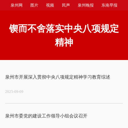
泉州网
图片
视频
民声
泉州晚报
东南早报
泉州商报
今日台商投资区
锲而不舍落实中央八项规定
精神
2025-09-09