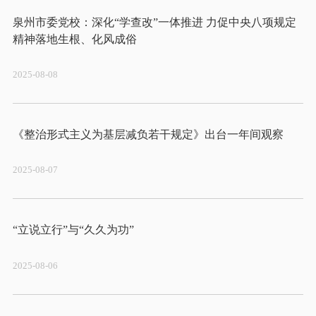
泉州市委党校：深化“学查改”一体推进 力促中央八项规定
2025-08-08
2025-08-07
2025-08-06