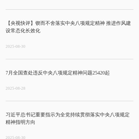
【央视快评】锲而不舍落实中央八项规定精神 推进作风建
2025-08-30
2025-08-28
习近平总书记重要指示为全党持续贯彻落实中央八项规定
2025-08-30