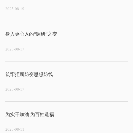
2025-08-19
2025-08-17
2025-08-17
2025-08-11