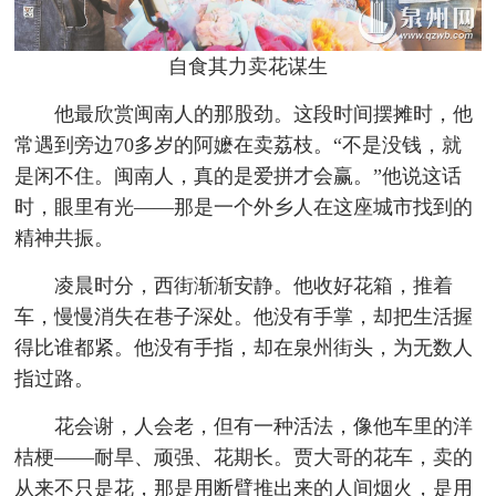
自食其力卖花谋生
他最欣赏闽南人的那股劲。这段时间摆摊时，他
常遇到旁边70多岁的阿嬷在卖荔枝。“不是没钱，就
是闲不住。闽南人，真的是爱拼才会赢。”他说这话
时，眼里有光——那是一个外乡人在这座城市找到的
精神共振。
凌晨时分，西街渐渐安静。他收好花箱，推着
车，慢慢消失在巷子深处。他没有手掌，却把生活握
得比谁都紧。他没有手指，却在泉州街头，为无数人
指过路。
花会谢，人会老，但有一种活法，像他车里的洋
桔梗——耐旱、顽强、花期长。贾大哥的花车，卖的
从来不只是花，那是用断臂推出来的人间烟火，是用