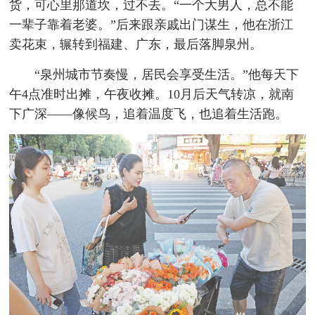
货，可心里那道坎，过不去。“一个大男人，总不能
一辈子靠着老婆。”后来跟亲戚出门谋生，他在浙江
卖花束，辗转到福建、广东，最后落脚泉州。
“泉州城市节奏慢，居民会享受生活。”他每天下
午4点准时出摊，午夜收摊。10月后天气转凉，就南
下广深——像候鸟，追着温度飞，也追着生活跑。