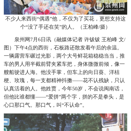
不少人来西街“偶遇”他，不仅为了买花，更想支持这
个“没了手还在笑”的人。（王柏峰/摄）
泉州网7月6日讯
（融媒体记者 许钹钹 王柏峰 文/
图）
下午4点的西街，石板路还散发着午后的余温。
一辆露营车碾过光影，两个大号鲜花箱稳稳当当，推
车的男人用半截前臂夹紧车把，身体微微前倾，像一
艘船驶进人海。他没手掌，但车上的向日葵、洋桔
梗、玫瑰，每一支都精神抖擞——花不认残缺，只认
认真活着的人。他姓贾，今年50岁，不会说闽南话，
但他比谁都懂——“爱拼”两个字，拼的不是拳头，是
心口那口气。那口气，叫“不认命”。