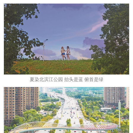
夏染北滨江公园 抬头是蓝 俯首是绿