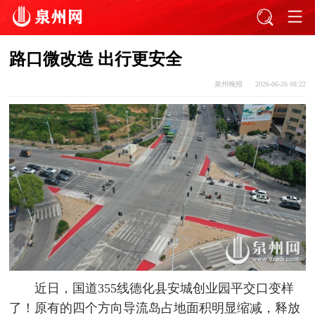
路口微改造 出行更安全
泉州晚报
2026-06-26 08:22
近日，国道355线德化县安城创业园平交口变样
了！原有的四个方向导流岛占地面积明显缩减，释放