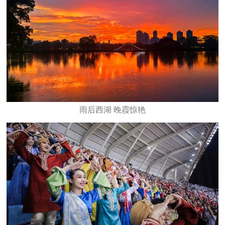
雨后西湖 晚霞惊艳