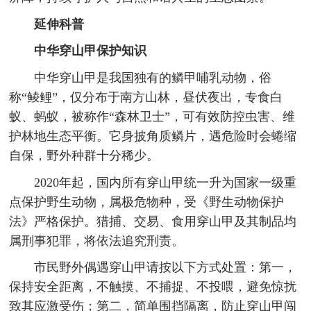
延伸科普
中华穿山甲保护知识
中华穿山甲是我国独有的鳞甲哺乳动物，俗
称“鲮鲤”，仅分布于南方山林，昼伏夜出，专食白
蚁、蚂蚁，被称作“森林卫士”，可有效防控虫害、维
护林地生态平衡。它身披角质鳞片，遇危险时会蜷缩
自保，野外种群十分稀少。
2020年起，国内所有穿山甲统一升为国家一级重
点保护野生动物，属极危物种，受《野生动物保护
法》严格保护。猎捕、交易、食用穿山甲及其制品均
属刑事犯罪，将依法追究刑责。
市民野外偶遇穿山甲请按以下方式处置：第一，
保持安全距离，不触摸、不捕捉、不投喂，避免惊扰
致其应激受伤；第二，简单围挡隔离，防止穿山甲闯