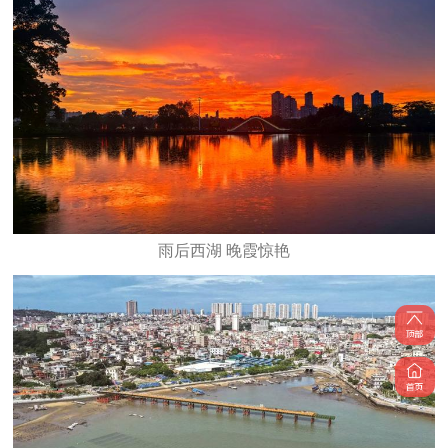
雨后西湖 晚霞惊艳