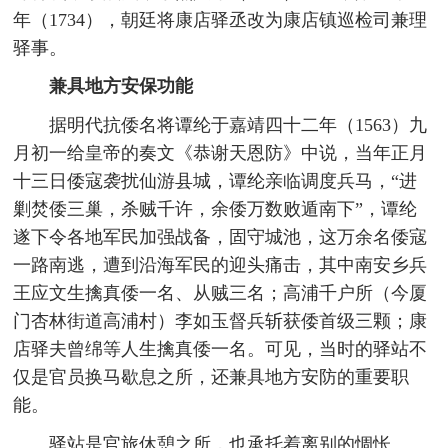
年（1734），朝廷将康店驿丞改为康店镇巡检司兼理
驿事。
兼具地方安保功能
据明代抗倭名将谭纶于嘉靖四十二年（1563）九
月初一给皇帝的奏文《恭谢天恩防》中说，当年正月
十三日倭寇袭扰仙游县城，谭纶亲临调度兵马，“进
剿焚倭三巢，杀贼千许，余倭万数败遁南下”，谭纶
遂下令各地军民加强战备，固守城池，这万余名倭寇
一路南逃，遭到沿海军民的迎头痛击，其中南安乡兵
王应文生擒真倭一名、从贼三名；高浦千户所（今厦
门杏林街道高浦村）李如玉督兵斩获倭首级三颗；康
店驿夫曾绵等人生擒真倭一名。可见，当时的驿站不
仅是官员换马歇息之所，还兼具地方安防的重要职
能。
驿站是官旅休憩之所，也承托着离别的惆怅。