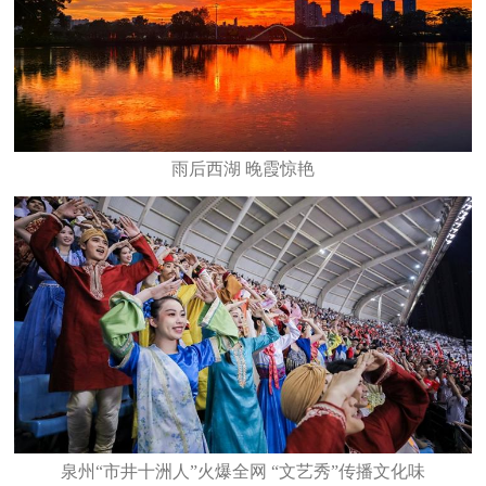
雨后西湖 晚霞惊艳
泉州“市井十洲人”火爆全网 “文艺秀”传播文化味