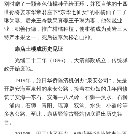
别时赠了一颗金色仙橘种子给王珏，并预言他的十四
世孙将娶东华帝君座下“东华七仙女”的柑橘仙子王子
琳为妻。后来王奇载果真娶王子琳为妻，他兢兢业
业，积善行德，推广柑橘种植，使柑橘成为黄岩三大
特产水果之一，死后被奉为松岩山神。
康店土楼成历史见证
光绪二十二年（1896），大清邮政成立，传统驿
政开始废弛。
1919年，旅日华侨陈清机创办“泉安公司”，先是
开辟安海至泉州的泉安公路，接着在短短的几年间修
筑了安海—东石、安海—八尺岭，石狮—灵水、石狮
—浦内，石狮—青阳、瑶琼—双沟、水头—小盈岭等
多条公路。至此，康店驿等古驿站彻底退出历史舞
台。
2010年，因工业区开发，“康店驿”遗址被夷为平