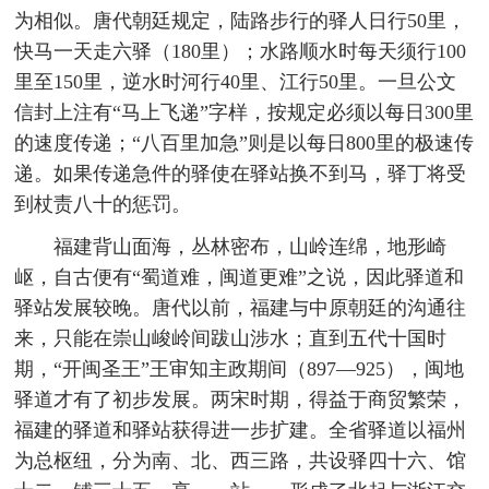
为相似。唐代朝廷规定，陆路步行的驿人日行50里，
快马一天走六驿（180里）；水路顺水时每天须行100
里至150里，逆水时河行40里、江行50里。一旦公文
信封上注有“马上飞递”字样，按规定必须以每日300里
的速度传递；“八百里加急”则是以每日800里的极速传
递。如果传递急件的驿使在驿站换不到马，驿丁将受
到杖责八十的惩罚。
福建背山面海，丛林密布，山岭连绵，地形崎
岖，自古便有“蜀道难，闽道更难”之说，因此驿道和
驿站发展较晚。唐代以前，福建与中原朝廷的沟通往
来，只能在崇山峻岭间跋山涉水；直到五代十国时
期，“开闽圣王”王审知主政期间（897—925），闽地
驿道才有了初步发展。两宋时期，得益于商贸繁荣，
福建的驿道和驿站获得进一步扩建。全省驿道以福州
为总枢纽，分为南、北、西三路，共设驿四十六、馆