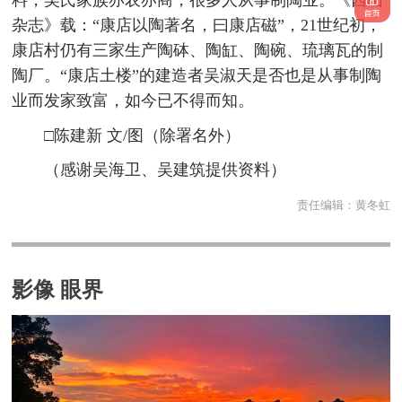
料，吴氏家族亦农亦商，很多人从事制陶业。《西山
杂志》载：“康店以陶著名，曰康店磁”，21世纪初，
康店村仍有三家生产陶砵、陶缸、陶碗、琉璃瓦的制
陶厂。“康店土楼”的建造者吴淑天是否也是从事制陶
业而发家致富，如今已不得而知。
□陈建新 文/图（除署名外）
（感谢吴海卫、吴建筑提供资料）
责任编辑：
黄冬虹
影像 眼界