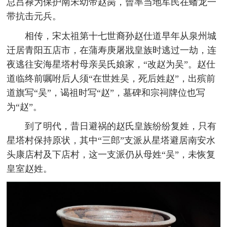
总吕禄为保护南宋幼帝赵昺，曾率当地军民在蟠龙一
带抗击元兵。
相传，宋太祖第十七世裔孙赵仕道早年从泉州城
迁居青阳五店市，在蒲寿庚屠戕皇族时逃过一劫，连
夜逃往安海星塔村母亲吴氏娘家，“改赵为吴”。赵仕
道临终前嘱咐后人须“在世姓吴，死后姓赵”，出殡前
道旗写“吴”，谒祖时写“赵”，墓碑和宗祠牌位也写
为“赵”。
到了明代，昔日避祸的赵氏皇族纷纷复姓，只有
星塔村保持原状，其中“三郎”支派从星塔避居南安水
头康店村及下店村，这一支派仍从母姓“吴”，未恢复
皇室赵姓。