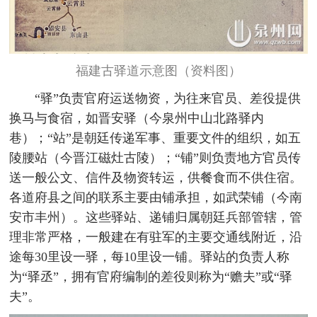
福建古驿道示意图（资料图）
“驿”负责官府运送物资，为往来官员、差役提供
换马与食宿，如晋安驿（今泉州中山北路驿内
巷）；“站”是朝廷传递军事、重要文件的组织，如五
陵腰站（今晋江磁灶古陵）；“铺”则负责地方官员传
送一般公文、信件及物资转运，供餐食而不供住宿。
各道府县之间的联系主要由铺承担，如武荣铺（今南
安市丰州）。这些驿站、递铺归属朝廷兵部管辖，管
理非常严格，一般建在有驻军的主要交通线附近，沿
途每30里设一驿，每10里设一铺。驿站的负责人称
为“驿丞”，拥有官府编制的差役则称为“赡夫”或“驿
夫”。