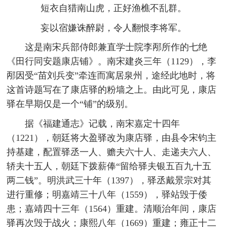
短衣自猎南山虎，正好渔樵不乱群。
妄以宿嫌诛醉尉，令人翻恨李将军。
这是南宋兵部侍郎兼直学士院李邴所作的七绝
《田行同安题康店铺》。南宋建炎三年（1129），李
邴因受“苗刘兵变”牵连而寓居泉州，途经此地时，将
这首诗题写在了康店驿的粉墙之上。由此可见，康店
驿在早期仅是一个“铺”的级别。
据《福建通志》记载，南宋嘉定十四年
（1221），朝廷将大盈驿改为康店驿，由县令宋钧主
持基建，配置驿丞一人、赡夫六十人、走递夫六人、
轿夫十五人，朝廷下拨薪俸“留给驿夫银五百九十五
两二钱”。明洪武三十年（1397），驿丞戴景宗对其
进行重修；明嘉靖三十八年（1559），驿站毁于倭
患；嘉靖四十三年（1564）重建。清顺治年间，康店
驿再次毁于战火；康熙八年（1669）重建；雍正十二