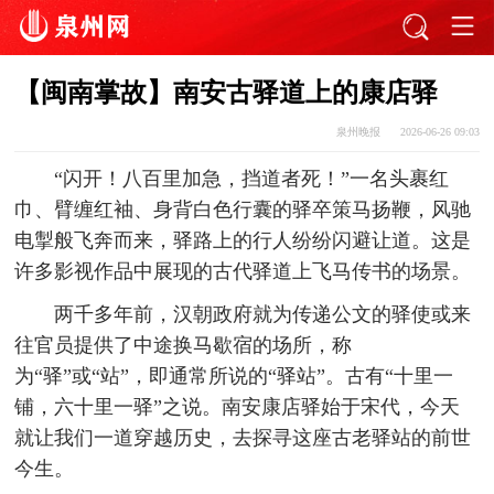
【闽南掌故】南安古驿道上的康店驿
泉州晚报
2026-06-26 09:03
“闪开！八百里加急，挡道者死！”一名头裹红
巾、臂缠红袖、身背白色行囊的驿卒策马扬鞭，风驰
电掣般飞奔而来，驿路上的行人纷纷闪避让道。这是
许多影视作品中展现的古代驿道上飞马传书的场景。
两千多年前，汉朝政府就为传递公文的驿使或来
往官员提供了中途换马歇宿的场所，称
为“驿”或“站”，即通常所说的“驿站”。古有“十里一
铺，六十里一驿”之说。南安康店驿始于宋代，今天
就让我们一道穿越历史，去探寻这座古老驿站的前世
今生。