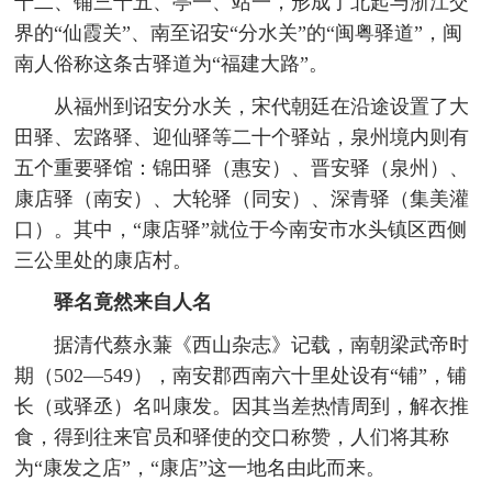
十二、铺三十五、亭一、站一，形成了北起与浙江交
界的“仙霞关”、南至诏安“分水关”的“闽粤驿道”，闽
南人俗称这条古驿道为“福建大路”。
从福州到诏安分水关，宋代朝廷在沿途设置了大
田驿、宏路驿、迎仙驿等二十个驿站，泉州境内则有
五个重要驿馆：锦田驿（惠安）、晋安驿（泉州）、
康店驿（南安）、大轮驿（同安）、深青驿（集美灌
口）。其中，“康店驿”就位于今南安市水头镇区西侧
三公里处的康店村。
驿名竟然来自人名
据清代蔡永蒹《西山杂志》记载，南朝梁武帝时
期（502—549），南安郡西南六十里处设有“铺”，铺
长（或驿丞）名叫康发。因其当差热情周到，解衣推
食，得到往来官员和驿使的交口称赞，人们将其称
为“康发之店”，“康店”这一地名由此而来。