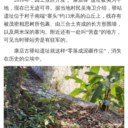
地，现在已无迹可寻。据当地村民吴海卫介绍，驿站
遗址位于村子南端“寨头”约13米高的山丘上，残存有
被茂密相思树所包裹、由三合土夯成的长方形围墙，
以及两米深的寨沟。附近还有一处叫“营盘”的地方，
可见当时驿站旁是有驻军的。
康店古驿站遗址就这样“零落成泥碾作尘”，消失
在历史的尘埃中。