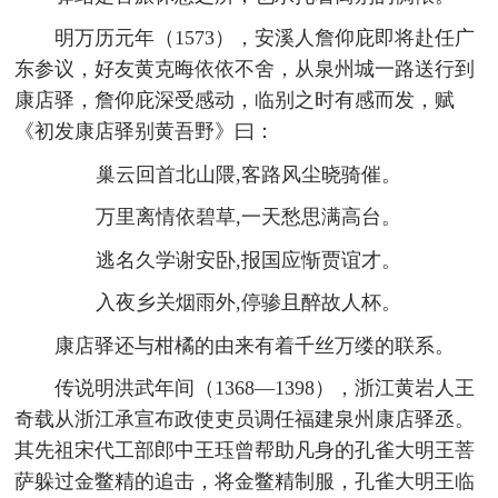
明万历元年（1573），安溪人詹仰庇即将赴任广
东参议，好友黄克晦依依不舍，从泉州城一路送行到
康店驿，詹仰庇深受感动，临别之时有感而发，赋
《初发康店驿别黄吾野》曰：
巢云回首北山隈,客路风尘晓骑催。
万里离情依碧草,一天愁思满高台。
逃名久学谢安卧,报国应惭贾谊才。
入夜乡关烟雨外,停骖且醉故人杯。
康店驿还与柑橘的由来有着千丝万缕的联系。
传说明洪武年间（1368—1398），浙江黄岩人王
奇载从浙江承宣布政使吏员调任福建泉州康店驿丞。
其先祖宋代工部郎中王珏曾帮助凡身的孔雀大明王菩
萨躲过金鳖精的追击，将金鳖精制服，孔雀大明王临