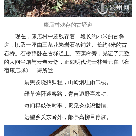
康店村残存的古驿道
现在，康店村中还残存着一段长约20米的古驿
道，以及一座由三条花岗岩石条铺就、长约4米的古
石桥。石桥静卧在古驿道上、芭蕉树旁，见证了无数
的人间尘烟与云卷云舒，正如明代进士林希元在《夜
宿康店驿》一诗所述：
肩舆凌晓指归程，山岭烟埋雨气横。
绿草连阡迷客路，青苗遍野喜农耕。
每闻桴鼓伤时事，贯见炎凉识世情。
远望乡关东岭外，邮亭高柳且停旌。