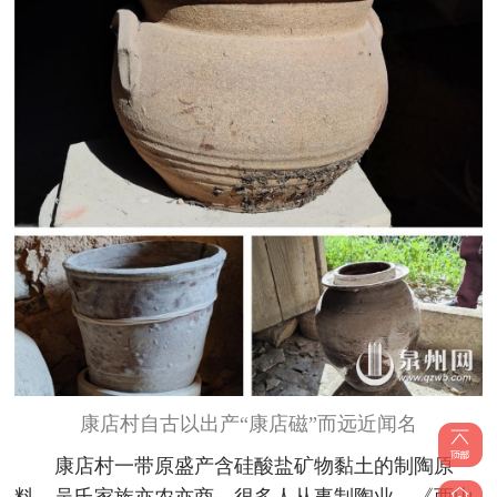
康店村自古以出产“康店磁”而远近闻名
康店村一带原盛产含硅酸盐矿物黏土的制陶原