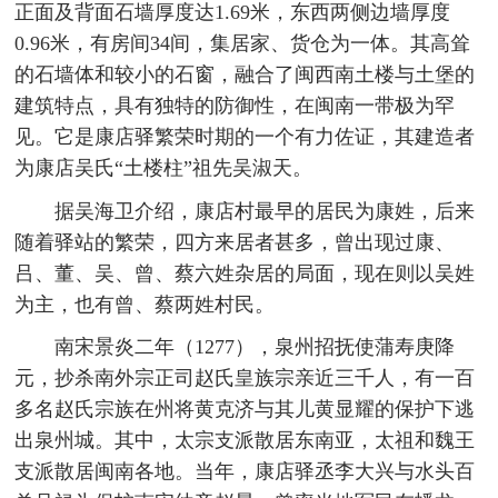
正面及背面石墙厚度达1.69米，东西两侧边墙厚度
0.96米，有房间34间，集居家、货仓为一体。其高耸
的石墙体和较小的石窗，融合了闽西南土楼与土堡的
建筑特点，具有独特的防御性，在闽南一带极为罕
见。它是康店驿繁荣时期的一个有力佐证，其建造者
为康店吴氏“土楼柱”祖先吴淑天。
据吴海卫介绍，康店村最早的居民为康姓，后来
随着驿站的繁荣，四方来居者甚多，曾出现过康、
吕、董、吴、曾、蔡六姓杂居的局面，现在则以吴姓
为主，也有曾、蔡两姓村民。
南宋景炎二年（1277），泉州招抚使蒲寿庚降
元，抄杀南外宗正司赵氏皇族宗亲近三千人，有一百
多名赵氏宗族在州将黄克济与其儿黄显耀的保护下逃
出泉州城。其中，太宗支派散居东南亚，太祖和魏王
支派散居闽南各地。当年，康店驿丞李大兴与水头百