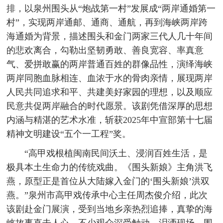
排，以泉州围头从“炮战第一村”发展成“两岸通婚第一
村”，实现两岸通邮、通商、通航，再到海峡两岸跨
海通婚为背景，描述围头和金门两家三代人几十年间
的悲欢离合，勾勒出坚韧勇敢、善良宽容、率真意
气、爱拼敢赢的两岸普通百姓的群像品性，演绎海峡
两岸同胞血脉相连、血浓于水的骨肉亲情，展现两岸
人民共同追求和平、共建美好家园的理想，以及顺应
民意共促两岸融合的时代愿景。该剧凭借深厚的思想
内涵与精湛的艺术水准，斩获2025年中宣部第十七届
精神文明建设“五个一工程”奖。
“高甲戏根植闽南民间沃土、浸润百姓生活，是
极具本土生命力的传统戏曲。《围头新娘》主角洪飞
燕，原型正是首位从大陆嫁入金门的‘围头新娘’洪双
燕。”泉州市高甲戏传承中心主任周杰俊介绍，此次
该剧赴金门展演，受到当地乡亲热烈追捧，真挚的海
峡故事直击人心，不少观众深受触动、泪洒现场。围