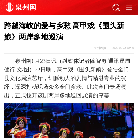
跨越海峡的爱与乡愁 高甲戏《围头新
娘》两岸多地巡演
泉州晚报
2026-06-23 08:10
泉州网6月23日讯（融媒体记者陈智勇 通讯员周
健行 文/图）22日晚，高甲戏《围头新娘》登陆金门
县文化局演艺厅，细腻动人的剧情与精湛专业的演
绎，深深打动现场众多金门乡亲。此次金门专场演
出，正式拉开该剧两岸多地巡回展演的序幕。