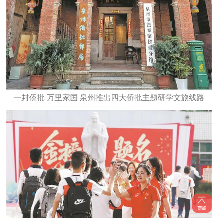
一封侨批 万里家国 泉州推出四大侨批主题研学文旅线路