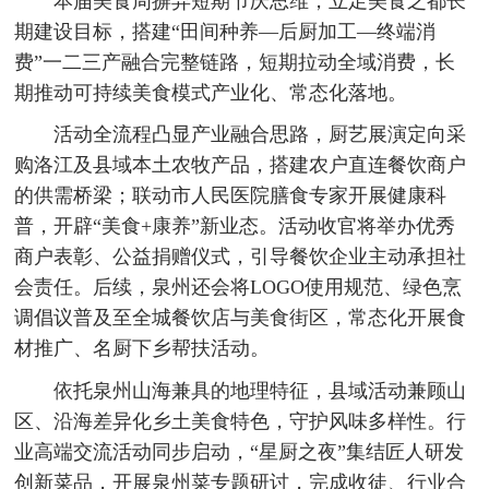
本届美食周摒弃短期节庆思维，立足美食之都长
期建设目标，搭建“田间种养—后厨加工—终端消
费”一二三产融合完整链路，短期拉动全域消费，长
期推动可持续美食模式产业化、常态化落地。
活动全流程凸显产业融合思路，厨艺展演定向采
购洛江及县域本土农牧产品，搭建农户直连餐饮商户
的供需桥梁；联动市人民医院膳食专家开展健康科
普，开辟“美食+康养”新业态。活动收官将举办优秀
商户表彰、公益捐赠仪式，引导餐饮企业主动承担社
会责任。后续，泉州还会将LOGO使用规范、绿色烹
调倡议普及至全城餐饮店与美食街区，常态化开展食
材推广、名厨下乡帮扶活动。
依托泉州山海兼具的地理特征，县域活动兼顾山
区、沿海差异化乡土美食特色，守护风味多样性。行
业高端交流活动同步启动，“星厨之夜”集结匠人研发
创新菜品，开展泉州菜专题研讨，完成收徒、行业合