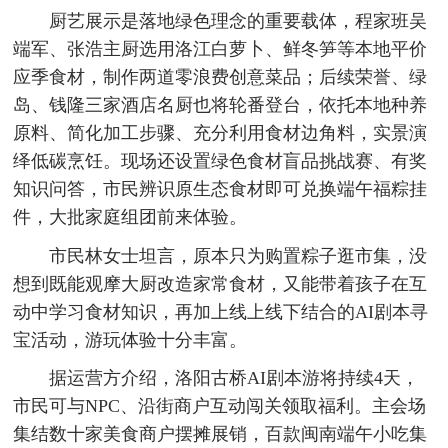
厨艺展示是落地绿色理念的重要载体，程家班吴
端军、张浩主厨选用洛江白萝卜、鲜冬笋等本地平价
应季食材，制作两道零浪费创意菜品；后续荣誉、绿
岛、钱隆三家酒店名厨也将轮番登台，依托本地种养
原料、简化加工步骤、充分利用食材边角料，实景演
绎低碳烹饪。现场还设置绿色食材盲品挑战赛、有奖
知识问答，市民辨识原生态食材即可兑换端午福粽挂
件，大批家庭组团前来体验。
市民林女士坦言，原本只为购置粽子逛市集，没
想到既能观摩大厨改造家常食材，又能带着孩子在互
动中学习食材知识，再加上线上线下结合的AI剧本寻
宝活动，游玩体验十分丰富。
据运营方介绍，洛阳古桥AI剧本游将持续4天，
市民可与NPC、沿街商户互动闯关领取福利。主会场
集结数十家美食商户摆摊展销，百款闽南端午小吃集