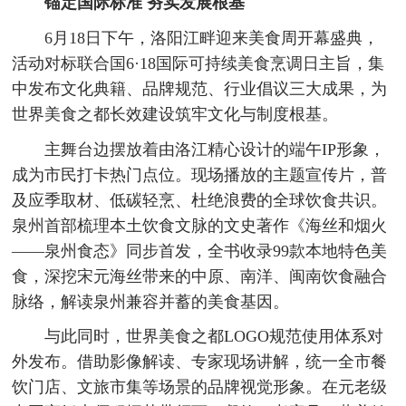
锚定国际标准
夯实发展根基
6月18日下午，洛阳江畔迎来美食周开幕盛典，
活动对标联合国6·18国际可持续美食烹调日主旨，集
中发布文化典籍、品牌规范、行业倡议三大成果，为
世界美食之都长效建设筑牢文化与制度根基。
主舞台边摆放着由洛江精心设计的端午IP形象，
成为市民打卡热门点位。现场播放的主题宣传片，普
及应季取材、低碳轻烹、杜绝浪费的全球饮食共识。
泉州首部梳理本土饮食文脉的文史著作《海丝和烟火
——泉州食态》同步首发，全书收录99款本地特色美
食，深挖宋元海丝带来的中原、南洋、闽南饮食融合
脉络，解读泉州兼容并蓄的美食基因。
与此同时，世界美食之都LOGO规范使用体系对
外发布。借助影像解读、专家现场讲解，统一全市餐
饮门店、文旅市集等场景的品牌视觉形象。在元老级