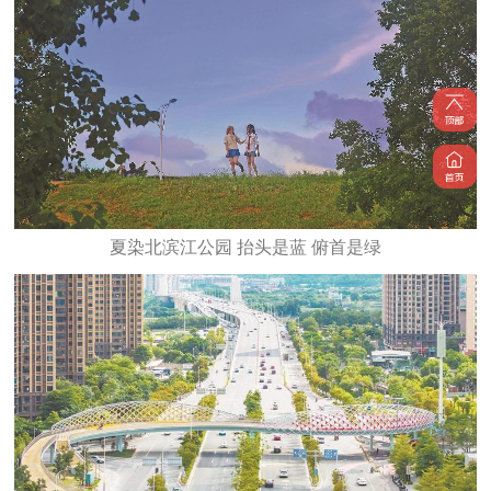
夏染北滨江公园 抬头是蓝 俯首是绿