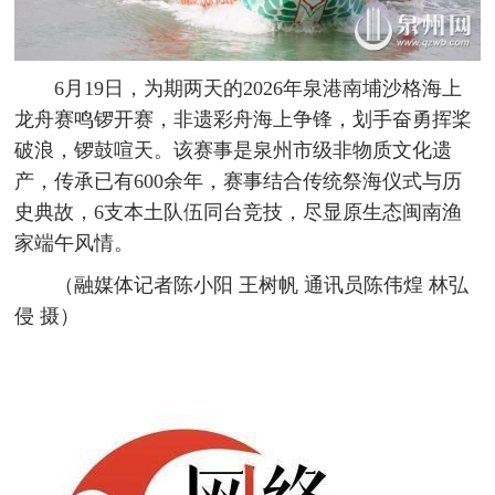
6月19日，为期两天的2026年泉港南埔沙格海上
龙舟赛鸣锣开赛，非遗彩舟海上争锋，划手奋勇挥桨
破浪，锣鼓喧天。该赛事是泉州市级非物质文化遗
产，传承已有600余年，赛事结合传统祭海仪式与历
史典故，6支本土队伍同台竞技，尽显原生态闽南渔
家端午风情。
（融媒体记者陈小阳 王树帆 通讯员陈伟煌 林弘
侵 摄）