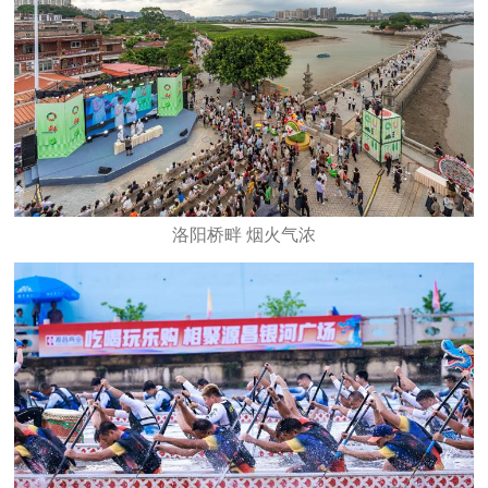
洛阳桥畔 烟火气浓