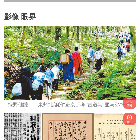
影像 眼界
绿野仙踪——泉州北部的“进京赶考”古道与“亚马孙”秘境