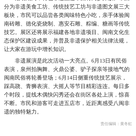
分为非遗美食工坊、传统技艺工坊与非遗图文展三大
板块，市民可以品尝各类闽味特色小吃，亲手体验闽
南砖雕、德化瓷烧制、惠安石雕、粽编、糖画等传统
技艺。展区还将展示福建各地非遗项目、闽南文化生
态保护区建设成果，并普及非遗保护相关法律法规，
让大家在游玩中增长知识。
非遗展演是此次活动一大亮点。6月13日有民俗
表演，泉州拍胸舞、火鼎公婆、驴子探亲等接地气的
闽南民俗将轮番登场；6月14日侧重传统技艺展示，
踩高跷、青狮表演、大摇人等节目精彩连连。每日多
个时段，提线木偶快闪秀还会在街区各处上演，惊喜
不断。市民和游客可走进五店市，近距离感受八闽非
遗的独特魅力。
责任编辑：
黄冬虹