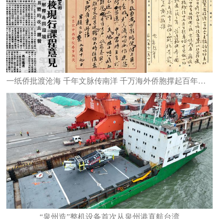
一纸侨批渡沧海 千年文脉传南洋 千万海外侨胞撑起百年华文教育
“泉州造”整机设备首次从泉州港直航台湾