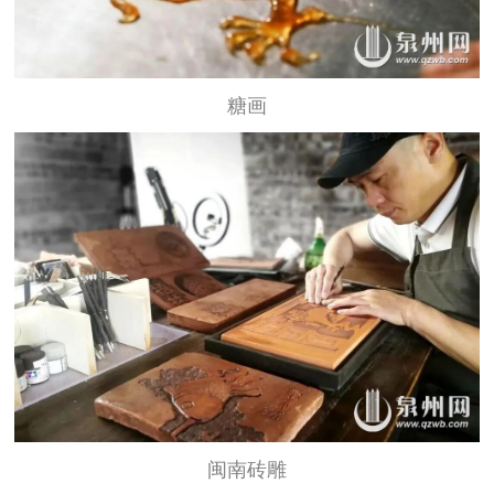
糖画
闽南砖雕