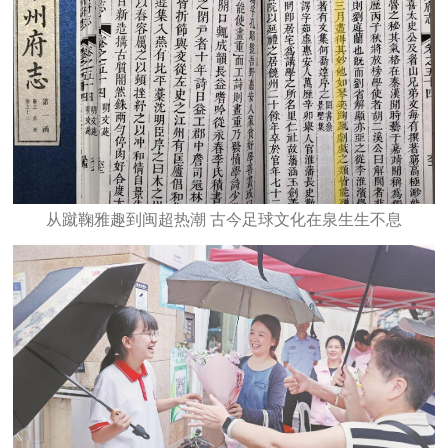
从蹴鞠雅趣到闽超热潮 古今足球文化在泉生生不息