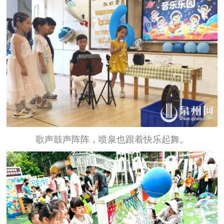
歌声鼓声阵阵，喷泉也跟着快乐起舞。