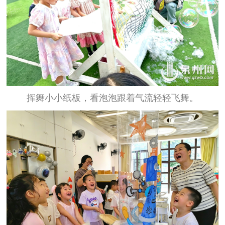
挥舞小小纸板，看泡泡跟着气流轻轻飞舞。