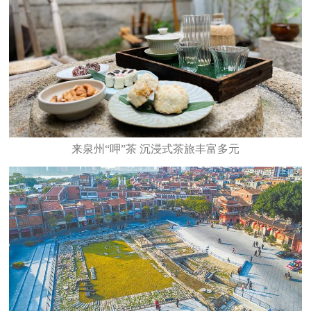
来泉州“呷”茶 沉浸式茶旅丰富多元