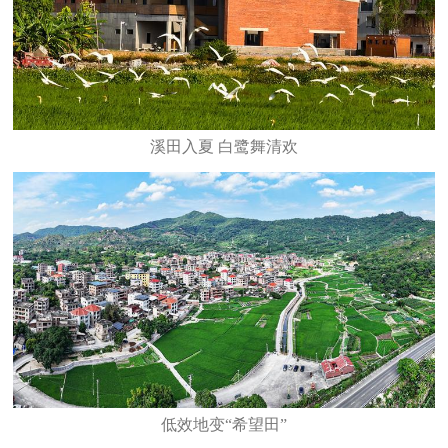
溪田入夏 白鹭舞清欢
低效地变“希望田”