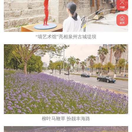
“墙艺术馆”亮相泉州古城堤坝
柳叶马鞭草 扮靓丰海路