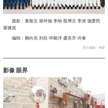
摄影：黄敬文 谢环驰 李响 殷博古 李涛 饶爱民
翟健岚
编辑：赖向东 刘欣 毕晓洋 虞东升 许睿
责任编辑：
林嵘
影像 眼界