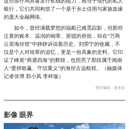
这些票仔局具备发行私钱的能力，相当于现代的私人
银行，它们共同构筑了一个基于乡土信用与家族血缘
的庞大金融网络。
如今，曾经满载梦想的福船已难觅踪影，但那些
泛黄的账本、温润的铜章、斑驳的侨批，却在“万商
云居海丝馆”中静静诉说着历史。刘荣宁的收藏，不
仅是个人对祖辈的追忆，更是一份具象的史料。它印
证了峰尾“商通四海”的辉煌，也照亮了那段属于闽南
人“爱拼敢赢、守信重义”的海丝古远航程。（融媒体
记者张博 郭小凤 李梓璇）
责任编辑：
黄冬虹
影像 眼界