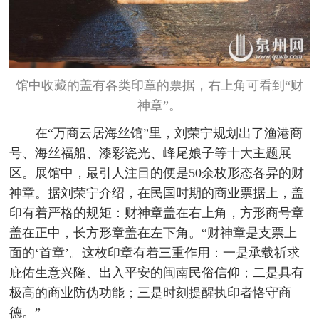
馆中收藏的盖有各类印章的票据，右上角可看到“财
神章”。
在“万商云居海丝馆”里，刘荣宁规划出了渔港商
号、海丝福船、漆彩瓷光、峰尾娘子等十大主题展
区。展馆中，最引人注目的便是50余枚形态各异的财
神章。据刘荣宁介绍，在民国时期的商业票据上，盖
印有着严格的规矩：财神章盖在右上角，方形商号章
盖在正中，长方形章盖在左下角。“财神章是支票上
面的‘首章’。这枚印章有着三重作用：一是承载祈求
庇佑生意兴隆、出入平安的闽南民俗信仰；二是具有
极高的商业防伪功能；三是时刻提醒执印者恪守商
德。”