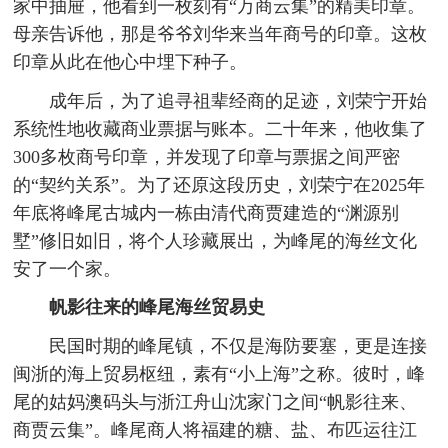
家中抽屉，他看到一枚刻有“万商云集”的精美印章。
母亲告诉他，那是爷爷刘华来当年商号的印章。这枚
印章从此在他心中埋下种子。
成年后，为了追寻祖辈经商的足迹，刘荣宁开始
系统性地收藏商业票据与账本。二十年来，他收集了
300多枚商号印章，并发现了印章与票据之间严密
的“契约关系”。为了还原这段历史，刘荣宁在2025年
年底将峰尾古城内一栋由清代商贾建造的“渊源别
墅”修旧如旧，将个人珍藏展出，为峰尾的海丝文化
安了一个家。
帆影往来的
峰尾海丝贸易史
民国时期的峰尾镇，不仅是海防要塞，更是连接
闽浙的海上贸易枢纽，素有“小上海”之称。彼时，峰
尾的姑妈澳码头与浙江舟山沈家门之间“帆影往来、
商贾云集”。峰尾商人将福建的糖、盐、布匹运往江