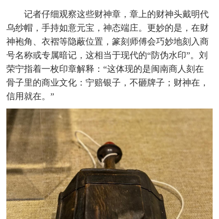
记者仔细观察这些财神章，章上的财神头戴明代
乌纱帽，手持如意元宝，神态端庄。更妙的是，在财
神袍角、衣褶等隐蔽位置，篆刻师傅会巧妙地刻入商
号名称或专属暗记，这相当于现代的“防伪水印”。刘
荣宁指着一枚印章解释：“这体现的是闽南商人刻在
骨子里的商业文化：宁赔银子，不砸牌子；财神在，
信用就在。”