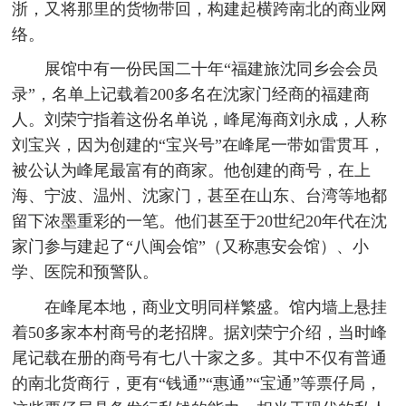
浙，又将那里的货物带回，构建起横跨南北的商业网
络。
展馆中有一份民国二十年“福建旅沈同乡会会员
录”，名单上记载着200多名在沈家门经商的福建商
人。刘荣宁指着这份名单说，峰尾海商刘永成，人称
刘宝兴，因为创建的“宝兴号”在峰尾一带如雷贯耳，
被公认为峰尾最富有的商家。他创建的商号，在上
海、宁波、温州、沈家门，甚至在山东、台湾等地都
留下浓墨重彩的一笔。他们甚至于20世纪20年代在沈
家门参与建起了“八闽会馆”（又称惠安会馆）、小
学、医院和预警队。
在峰尾本地，商业文明同样繁盛。馆内墙上悬挂
着50多家本村商号的老招牌。据刘荣宁介绍，当时峰
尾记载在册的商号有七八十家之多。其中不仅有普通
的南北货商行，更有“钱通”“惠通”“宝通”等票仔局，