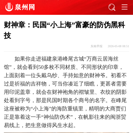
财神章：民国“小上海”富豪的防伪黑科
技
东南早报
2026-05-08 08:51
如果你走进福建泉港峰尾古城“万商云居海丝
馆”，就会看到50多枚不同材质、不同形状的印章，
上面刻着一位头戴乌纱、手持如意的财神爷。初看不
过是祈福的吉祥物，可当你凑近了细瞧，更甚者需要
用印泥盖章，就会在财神袍角的褶皱里、衣纹的阴影
处看到字号，那是民国时期各个商号的名字。在峰尾
这座被称为“小上海”的海防重镇里，精明的大商贾们
正是靠着这一手“神仙防伪术”，在帆影往来的闽浙贸
易线上，把生意做得风生水起。