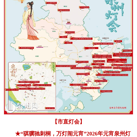
【市直灯会】
★“骐骥驰刺桐，万灯闹元宵”2026年元宵泉州灯