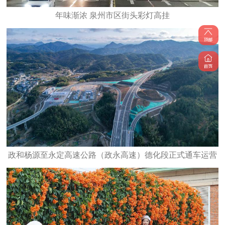
年味渐浓 泉州市区街头彩灯高挂
政和杨源至永定高速公路（政永高速）德化段正式通车运营