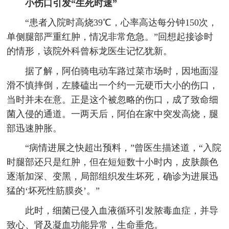
小伤口引发“生死时速”
“患者入院时高烧39℃，心率高达每分钟150次，
单侧腿部严重红肿，情况非常危急。”回想起接诊时
的情形，该院外科曾标龙医生记忆犹新。
据了解，阿伯骑电动车路过菜市场时，因地面湿
滑不慎摔倒，左膝磕出一个约一元硬币大小的伤口，
当时并未在意。正是这个被忽略的伤口，成了致命细
菌入侵的通道。一两天后，阿伯在家中突发高烧，腿
部迅速肿胀。
“病情进展之快超出预料，”曾医生描述道，“入院
时腿部还只是红肿，但在短短数十小时内，皮肤颜色
逐渐加深、变黑，局部组织发生坏死，确诊为进展迅
猛的‘坏死性筋膜炎’。”
此时，细菌已侵入血液循环引发脓毒血症，并导
致心、肾及凝血功能异常，生命垂危。