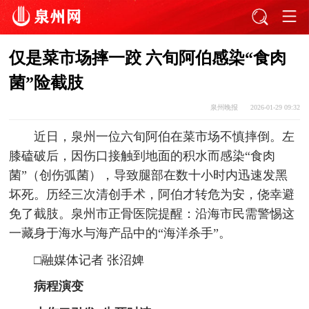
仅是菜市场摔一跤 六旬阿伯感染“食肉
菌”险截肢
泉州晚报
2026-01-29 09:32
近日，泉州一位六旬阿伯在菜市场不慎摔倒。左
膝磕破后，因伤口接触到地面的积水而感染“食肉
菌”（创伤弧菌），导致腿部在数十小时内迅速发黑
坏死。历经三次清创手术，阿伯才转危为安，侥幸避
免了截肢。泉州市正骨医院提醒：沿海市民需警惕这
一藏身于海水与海产品中的“海洋杀手”。
□融媒体记者 张沼婢
病程演变