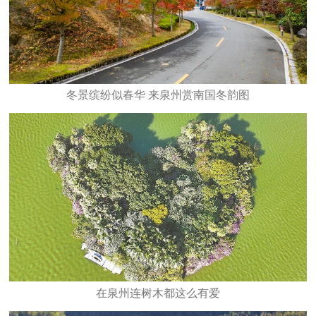
冬景缤纷似春华 来泉州赏南国冬韵图
在泉州连树木都这么有爱