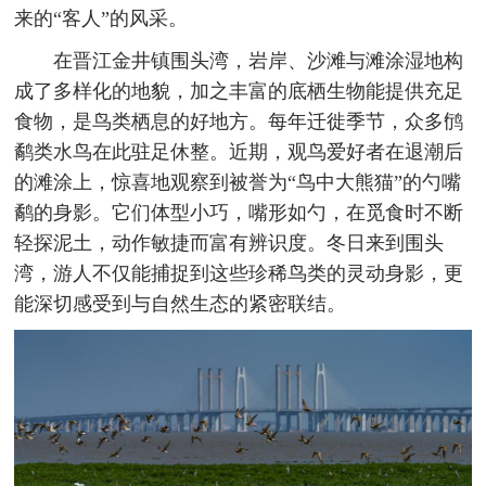
来的“客人”的风采。
在晋江金井镇围头湾，岩岸、沙滩与滩涂湿地构
成了多样化的地貌，加之丰富的底栖生物能提供充足
食物，是鸟类栖息的好地方。每年迁徙季节，众多鸻
鹬类水鸟在此驻足休整。近期，观鸟爱好者在退潮后
的滩涂上，惊喜地观察到被誉为“鸟中大熊猫”的勺嘴
鹬的身影。它们体型小巧，嘴形如勺，在觅食时不断
轻探泥土，动作敏捷而富有辨识度。冬日来到围头
湾，游人不仅能捕捉到这些珍稀鸟类的灵动身影，更
能深切感受到与自然生态的紧密联结。