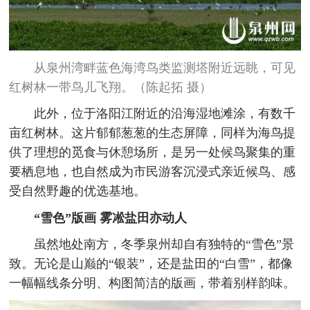
从泉州湾畔蓝色海湾鸟类监测塔附近远眺，可见
红树林一带鸟儿飞翔。（陈起拓 摄）
此外，位于洛阳江附近的沿海湿地滩涂，有数千
亩红树林。这片郁郁葱葱的生态屏障，同样为海鸟提
供了理想的觅食与休憩场所，是另一处候鸟聚集的重
要栖息地，也自然成为市民游客沉浸式亲近候鸟、感
受自然野趣的优选基地。
“雪色”版画 雾凇盐田亦动人
虽然地处南方，冬季泉州却自有独特的“雪色”景
致。无论是山巅的“银装”，还是盐田的“白雪”，都像
一幅幅线条分明、构图简洁的版画，带着别样韵味。