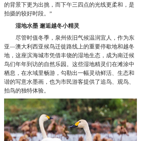
的背景下更为出挑，而下午三四点的光线更柔和，是
拍摄的较好时段。”
湿地水墨 邂逅越冬小精灵
尽管时值冬季，泉州依旧气候温润宜人，作为东
亚—澳大利西亚候鸟迁徙路线上的重要停歇地和越冬
地，这座滨海城市凭借丰饶的湿地生态，成为南迁候
鸟们年年到访的自然乐园。这些湿地精灵们在滩涂中
栖息，在水域里畅游，勾勒出一幅灵动鲜活、生态和
谐的写意水墨画，也为市民游客提供了追鸟、观鸟、
拍鸟的独特体验。