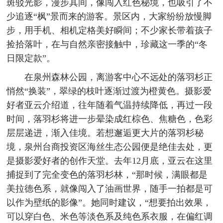
斑驳光影，漫步其间，像闯入红色秘境，也吸引了不
少追逐“枫”景而来的游客。景区内，大家纷纷放慢脚
步，用手机、相机定格美好瞬间；不少家长带着孩子
捡拾落叶，在与自然亲密接触中，珍藏这一季的“冬
日限定款”。
在泉州森林公园，离游客中心不远处的落羽杉正
悄然“换装”，翠绿的枝叶逐渐过渡为橙黄色。摄影爱
好者亚云介绍道，往年随着气温持续降低，再过一段
时间，落羽杉将进一步晕染成红棕色、焦糖色，色彩
层层递进，渐入佳境。若想邂逅更大片的落羽杉秘
境，泉州台商投资区海丝生态公园便是绝佳去处，更
是摄影爱好者的创作天堂。去年12月底，亚云在这里
捕捉到了完全变色的落羽杉林，“那时候，满眼都是
美拉德色系，就像闯入了油画世界，随手一拍都是可
以作为壁纸的影像”。她同时建议，“想要拍出效果，
可以穿白色、米色等淡色系及纯色系衣服，在偏红调