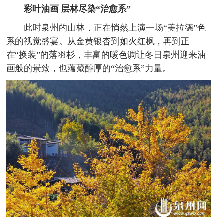
彩叶油画 层林尽染“治愈系”
此时泉州的山林，正在悄然上演一场“美拉德”色
系的视觉盛宴。从金黄银杏到如火红枫，再到正
在“换装”的落羽杉，丰富的暖色调让冬日泉州迎来油
画般的景致，也蕴藏醇厚的“治愈系”力量。