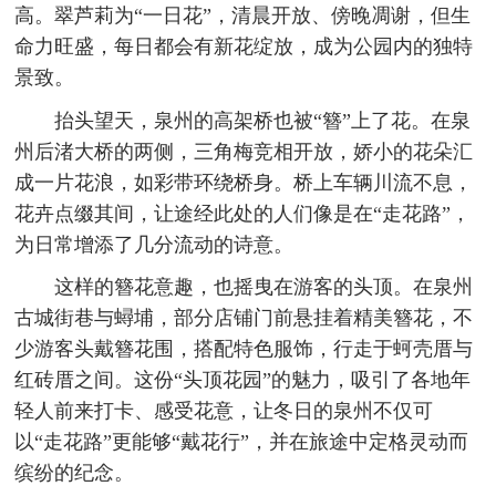
高。翠芦莉为“一日花”，清晨开放、傍晚凋谢，但生
命力旺盛，每日都会有新花绽放，成为公园内的独特
景致。
抬头望天，泉州的高架桥也被“簪”上了花。在泉
州后渚大桥的两侧，三角梅竞相开放，娇小的花朵汇
成一片花浪，如彩带环绕桥身。桥上车辆川流不息，
花卉点缀其间，让途经此处的人们像是在“走花路”，
为日常增添了几分流动的诗意。
这样的簪花意趣，也摇曳在游客的头顶。在泉州
古城街巷与蟳埔，部分店铺门前悬挂着精美簪花，不
少游客头戴簪花围，搭配特色服饰，行走于蚵壳厝与
红砖厝之间。这份“头顶花园”的魅力，吸引了各地年
轻人前来打卡、感受花意，让冬日的泉州不仅可
以“走花路”更能够“戴花行”，并在旅途中定格灵动而
缤纷的纪念。