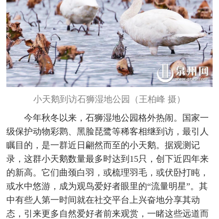
小天鹅到访石狮湿地公园（王柏峰 摄）
今年秋冬以来，石狮湿地公园格外热闹。国家一
级保护动物彩鹮、黑脸琵鹭等稀客相继到访，最引人
瞩目的，是一群近日翩然而至的小天鹅。据观测记
录，这群小天鹅数量最多时达到15只，创下近四年来
的新高。它们曲颈白羽，或梳理羽毛，或伏卧打盹，
或水中悠游，成为观鸟爱好者眼里的“流量明星”。其
中有些人第一时间就在社交平台上兴奋地分享其动
态，引来更多自然爱好者前来观赏，一睹这些远道而