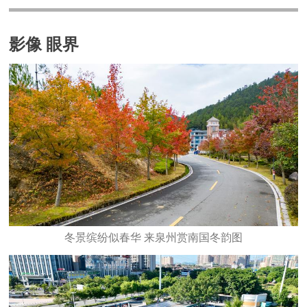
影像 眼界
冬景缤纷似春华 来泉州赏南国冬韵图