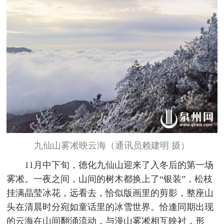
九仙山雾凇映云海（通讯员赖建明 摄）
11月中下旬，德化九仙山迎来了入冬后的第一场
雾凇。一夜之间，山间的树木都换上了“银装”，松枝
挂满晶莹冰花，远看去，恰似版画里的剪影，整座山
头在清晨时分宛如童话里的冰雪世界。恰逢同期出现
的云海在山间翻涌流动，与漫山雾凇相互映衬，形