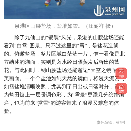
泉港区山腰盐场，盐堆如雪。（庄丽祥 摄）
除了九仙山的“银装”风光，泉港的山腰盐场还能
看到“白雪”图景。只不过这里的“雪”，是盐花造就
的。俯瞰盐场，整片区域白茫茫一片，乍一看像是北
方结冰的湖面，实则是卤水经日晒蒸发后析出的盐
花。与此同时，到山腰盐场还能邂逅“天空之镜”的绝
美画面。一个个盐池如纯天然的镜面，将漫天流云与
如雪盐堆清晰映照，尤其到了日出或日落时分，霞光
为盐田镀上一层暖调色彩，为“雪景”更添几分缤纷绚
烂，也为前来“赏雪”的游客带来了浪漫又难忘的体
验。
责任编辑：
黄冬虹