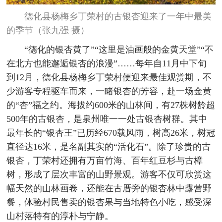
德化县杨梅乡丁荣村的古银杏迎来了一年中最美
的季节（张九强 摄）
“德化的银杏黄了”“这里是油画般的金黄天堂”“不
在北方也能邂逅银杏的浪漫”……每年自11月中下旬
到12月，德化县杨梅乡丁荣村便迎来最佳观赏期，不
少游客专程驱车而来，一睹银杏的芳容，赴一场金黄
的“杏”福之约。海拔约600米的山林间，有27株树龄超
500年的古银杏，是泉州唯一一处古银杏树群。其中
最年长的“银杏王”已历经670载风雨，树高26米，树冠
直径达16米，是名副其实的“活化石”。除了珍贵的古
银杏，丁荣村还拥有万亩竹海、百年红豆杉与古樟
树，形成了层次丰富的山野景观。游客不仅可欣赏这
幅天然的山林画卷，还能在古厝旁的银杏林中露营野
餐，体验村民售卖的银杏果与当地特色小吃，感受深
山村落特有的淳朴与宁静。