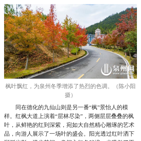
枫叶飘红，为泉州冬季增添了热烈的色调。（陈小阳
摄）
同在德化的九仙山则是另一番“枫”景怡人的模
样。红枫大道上演着“层林尽染”，两侧层层叠叠的枫
叶，从鲜艳的红到深紫，宛如大自然精心雕琢的艺术
品，向游人展示了一场叶的盛会。阳光透过红叶洒下