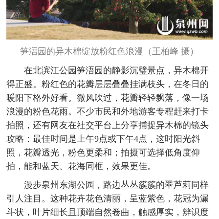
笋浯园的异木棉绽放粉红色浪漫（王柏峰 摄）
在北滨江公园笋浯园的静影沉璧景点，异木棉开
得正盛。粉红色的花瓣层层叠叠挂满枝头，在冬日的
暖阳下格外好看。微风吹过，花瓣轻轻飘落，像一场
浪漫的粉色花雨。不少市民和外地游客专程赶来打卡
拍照，还有网友在社交平台上分享捕捉异木棉的镜头
攻略：最佳时间是上午9点或下午4点，这时阳光斜
照，花瓣透光，粉色更柔和；拍摄可选择低角度仰
拍，能和蓝天、花海同框，效果更佳。
漫步泉州东湖公园，路边丛丛簇簇的翠芦莉同样
引人注目。这种花卉花色清丽，呈蓝紫色，花冠为漏
斗状，叶片细长且顶端自然卷曲，触感厚实，辨识度