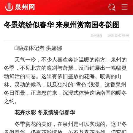
冬景缤纷似春华 来泉州赏南国冬韵图
泉州晚报
2025-12-02 08:09
□融媒体记者 洪娜娜
天气一冷，不少人喜欢奔赴温暖的南方。泉州的
冬季，不见北方的凛冽与萧瑟，反而铺展出一幅幅灵
动鲜活的画卷。这里有依旧盛放的花海、暖调的山
林、灵动的候鸟，以及独特的“雪色”浪漫。这番泉州
冬日图景，正邀您前来，沉浸式体验这场南国的暖冬
之约。
花卉水彩 冬景缤纷似春华
冬季赏花的美好，在泉州是可以实现的。这里冬
景似春华，仍有花影绽放，虽不及春花热烈，但它们