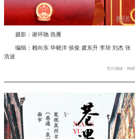
摄影：谢环驰 燕雁
编辑：赖向东 毕晓洋 侯俊 虞东升 李琰 刘杰 张
浩波
责任编辑：
林嵘